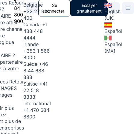
1
ires
Retour
Belgique
Se
Essayer
84
EZ
+32 27 930
connecter
gratuitement
English
800
AIRE
400
(UK)
900
re affilié
Canada
+1
ire channel
438 448
Español
ire
4444
ogique
Irlande
Español
+353 1 566
(MX)
AIRE ?
8000
partenaire
Suède
+46
 à votre
8 44 688
888
rces
Retour
Suisse
+41
GNAGES
22 518
nages
3333
International
ir plus
+1 470 634
rez
8800
t plus de
entreprises