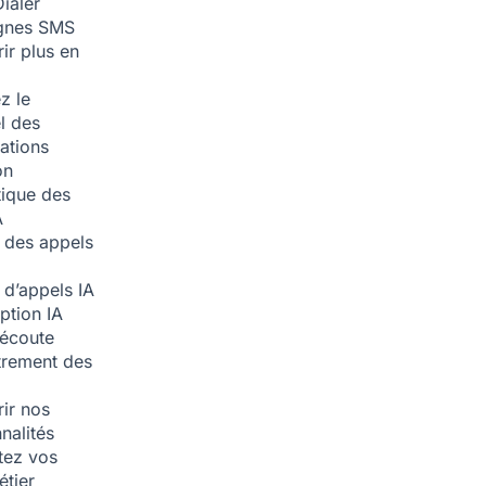
ialer
nes SMS
ir plus en
z le
l des
ations
on
ique des
A
 des appels
 d’appels
IA
iption
IA
écoute
trement des
ir nos
nalités
tez vos
étier