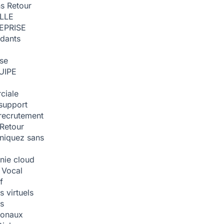
ns
Retour
ILLE
EPRISE
dants
ise
UIPE
ciale
support
recrutement
Retour
iquez sans
nie cloud
 Vocal
f
 virtuels
s
tionaux