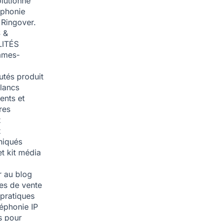
olutionné
éphonie
 Ringover.
 &
ITÉS
mmes-
tés produit
blancs
nts et
res
t
t
iqués
et kit média
 au blog
ies de vente
pratiques
léphonie IP
s pour