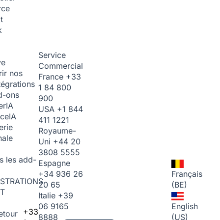
rce
t
k
Service
ve
Commercial
ir nos
France
+33
tégrations
1 84 800
d-ons
900
er
IA
USA
+1 844
ice
IA
411 1221
erie
Royaume-
nale
Uni
+44 20
3808 5555
s les add-
Espagne
+34 936 26
Français
STRATIONS
20 65
(BE)
T
Italie
+39
06 9165
English
+33
etour
8888
(US)