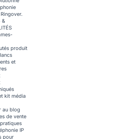
olutionné
éphonie
 Ringover.
 &
ITÉS
mmes-
tés produit
blancs
nts et
res
t
t
iqués
et kit média
 au blog
ies de vente
pratiques
léphonie IP
s pour