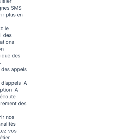
ialer
nes SMS
ir plus en
z le
l des
ations
on
ique des
A
 des appels
 d’appels
IA
iption
IA
écoute
trement des
ir nos
nalités
tez vos
étier