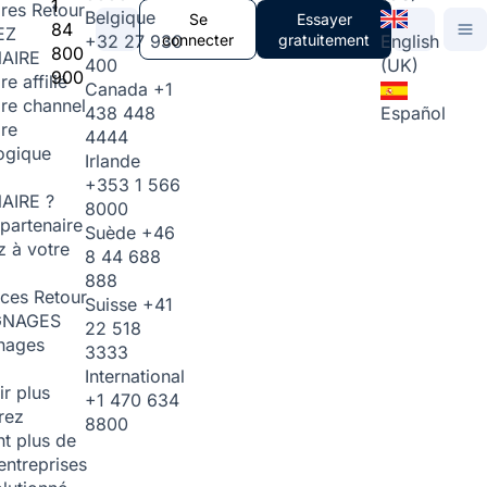
1
ires
Retour
Belgique
Se
Essayer
84
EZ
+32 27 930
connecter
gratuitement
English
800
AIRE
400
(UK)
900
re affilié
Canada
+1
ire channel
438 448
Español
ire
4444
ogique
Irlande
+353 1 566
AIRE ?
8000
partenaire
Suède
+46
 à votre
8 44 688
888
rces
Retour
Suisse
+41
GNAGES
22 518
nages
3333
International
ir plus
+1 470 634
rez
8800
t plus de
entreprises