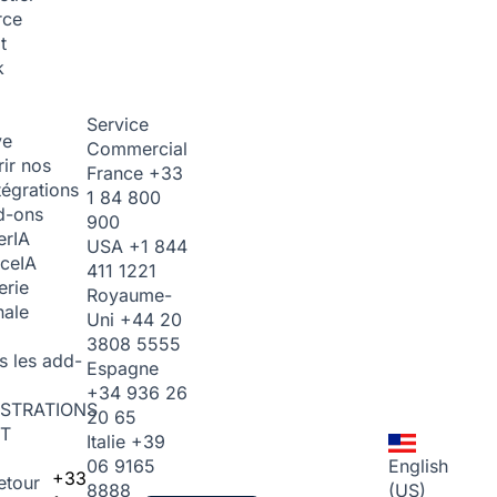
rce
t
k
Service
ve
Commercial
ir nos
France
+33
tégrations
1 84 800
d-ons
900
er
IA
USA
+1 844
ice
IA
411 1221
erie
Royaume-
nale
Uni
+44 20
3808 5555
s les add-
Espagne
+34 936 26
STRATIONS
20 65
T
Italie
+39
06 9165
English
+33
etour
8888
(US)