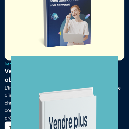
Dernier Ebook
Vendre avec l'IA : la performance sans
abandonner son cerveau
L’intelligence artificielle suscite autant de passion que
d’inquiétude. Pourtant, en automatisant les tâches
chronophages à faible valeur ajoutée et en agissant
comme un coach bienveillant, l’IA libère un temps
précieux.
Télécharger