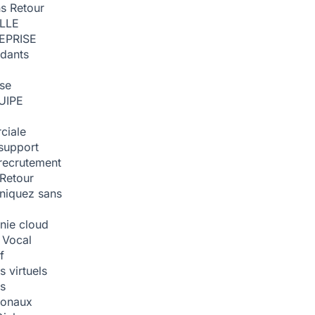
ns
Retour
ILLE
EPRISE
dants
ise
UIPE
ciale
support
recrutement
Retour
iquez sans
nie cloud
 Vocal
f
 virtuels
s
tionaux