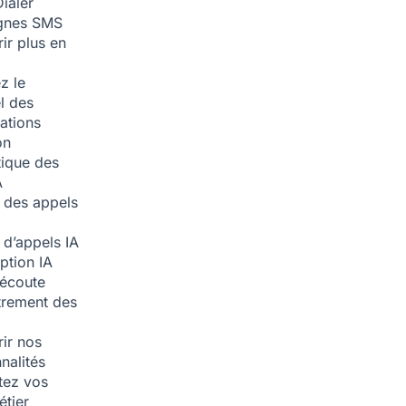
ialer
nes SMS
ir plus en
z le
l des
ations
on
ique des
A
 des appels
 d’appels
IA
iption
IA
écoute
trement des
ir nos
nalités
tez vos
étier