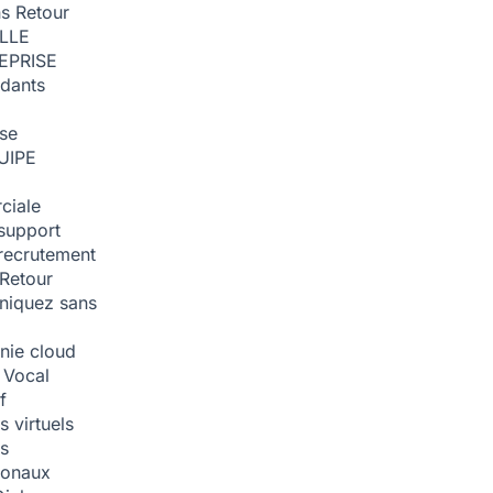
ns
Retour
ILLE
EPRISE
dants
ise
UIPE
ciale
support
recrutement
Retour
iquez sans
nie cloud
 Vocal
f
 virtuels
s
tionaux