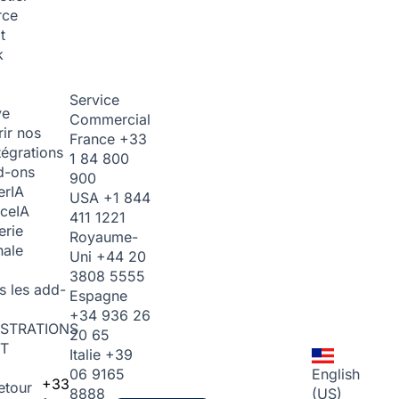
rce
t
k
Service
ve
Commercial
ir nos
France
+33
tégrations
1 84 800
d-ons
900
er
IA
USA
+1 844
ice
IA
411 1221
erie
Royaume-
nale
Uni
+44 20
3808 5555
s les add-
Espagne
+34 936 26
STRATIONS
20 65
T
Italie
+39
06 9165
English
+33
etour
8888
(US)