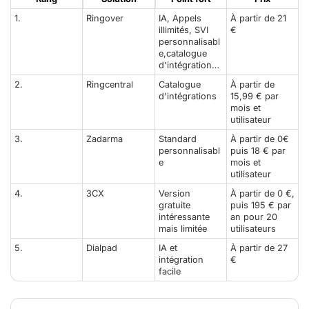
1.
Ringover
IA, Appels
À partir de 21
illimités, SVI
€
personnalisabl
e,catalogue
d'intégration…
2.
Ringcentral
Catalogue
À partir de
d'intégrations
15,99 € par
mois et
utilisateur
3.
Zadarma
Standard
À partir de 0€
personnalisabl
puis 18 € par
e
mois et
utilisateur
4.
3CX
Version
À partir de 0 €,
gratuite
puis 195 € par
intéressante
an pour 20
mais limitée
utilisateurs
5.
Dialpad
IA et
À partir de 27
intégration
€
facile