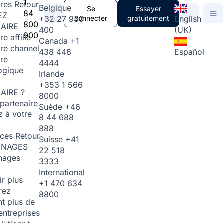
1
ires
Retour
Belgique
Se
Essayer
84
EZ
+32 27 930
connecter
gratuitement
English
800
AIRE
400
(UK)
900
re affilié
Canada
+1
ire channel
438 448
Español
ire
4444
ogique
Irlande
+353 1 566
AIRE ?
8000
partenaire
Suède
+46
 à votre
8 44 688
888
rces
Retour
Suisse
+41
GNAGES
22 518
nages
3333
International
ir plus
+1 470 634
rez
8800
t plus de
entreprises