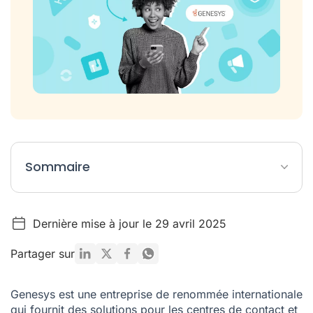
Sommaire
Les 5 meilleures alternatives à Genesys (synthèse)
Dernière mise à jour le 29 avril 2025
Qu'est-ce que Genesys ?
Les 7 meilleures alternatives à Genesys pour une
Partager sur
communication d'entreprise réussie
Quelle est la meilleure solution de communication cloud
Genesys est une entreprise de renommée internationale
alternative à Genesys ?
qui fournit des solutions pour les centres de contact et