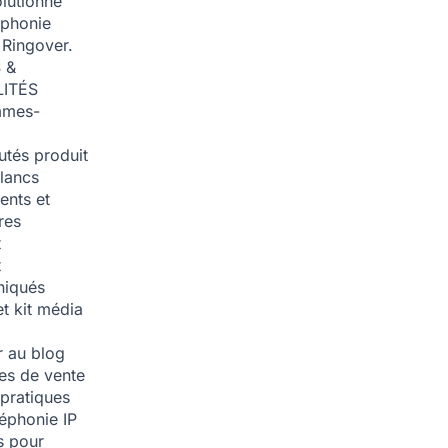
olutionné
éphonie
 Ringover.
 &
ITÉS
mmes-
tés produit
blancs
nts et
res
t
t
iqués
et kit média
 au blog
ies de vente
pratiques
léphonie IP
s pour