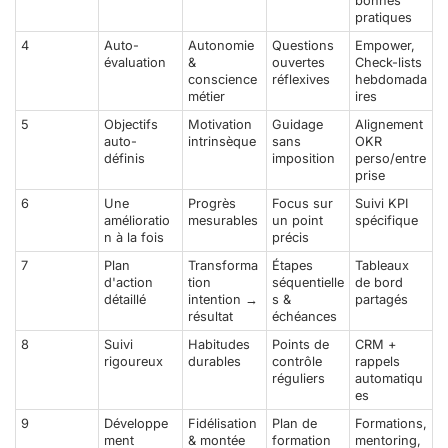
bonnes
pratiques
4
Auto-
Autonomie
Questions
Empower
,
évaluation
&
ouvertes
Check-lists
conscience
réflexives
hebdomada
métier
ires
5
Objectifs
Motivation
Guidage
Alignement
auto-
intrinsèque
sans
OKR
définis
imposition
perso/entre
prise
6
Une
Progrès
Focus sur
Suivi KPI
amélioratio
mesurables
un point
spécifique
n à la fois
précis
7
Plan
Transforma
Étapes
Tableaux
d'action
tion
séquentielle
de bord
détaillé
intention →
s &
partagés
résultat
échéances
8
Suivi
Habitudes
Points de
CRM +
rigoureux
durables
contrôle
rappels
réguliers
automatiqu
es
9
Développe
Fidélisation
Plan de
Formations,
ment
& montée
formation
mentoring,