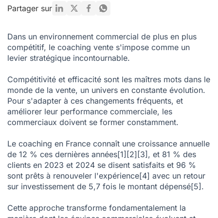
10 techniques efficaces de coaching commercial
Partager sur
L'évolution du coaching commercial avec les nouvelles
technologies
Dans un environnement commercial de plus en plus
compétitif, le coaching vente s'impose comme un
Mesurer l'efficacité du coaching commercial
levier stratégique incontournable.
Coaching en vente : Vers une nouvelle culture de la
performance commerciale
Compétitivité et efficacité sont les maîtres mots dans le
monde de la vente, un univers en constante évolution.
FAQ – Coaching commercial
Pour s'adapter à ces changements fréquents, et
Mentions
améliorer leur performance commerciale, les
commerciaux doivent se former constamment.
Le coaching en France connaît une croissance annuelle
de 12 % ces dernières années
[1]
[2]
[3]
, et 81 % des
clients en 2023 et 2024 se disent satisfaits et 96 %
sont prêts à renouveler l'expérience
[4]
avec un retour
sur investissement de 5,7 fois le montant dépensé
[5]
.
Cette approche transforme fondamentalement la