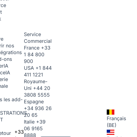
rce
t
k
Service
ve
Commercial
ir nos
France
+33
tégrations
1 84 800
d-ons
900
er
IA
USA
+1 844
ice
IA
411 1221
erie
Royaume-
nale
Uni
+44 20
3808 5555
s les add-
Espagne
+34 936 26
STRATIONS
20 65
Français
T
Italie
+39
(BE)
06 9165
+33
etour
8888