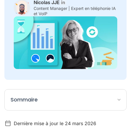
Nicolas JJE
Content Manager | Expert en téléphonie IA
et VoIP
Sommaire
Qu'est-ce que le coaching commercial ?
Dernière mise à jour le 24 mars 2026
Les avantages du coaching vente