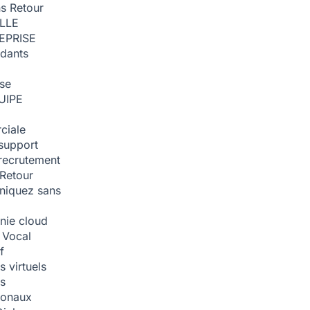
ns
Retour
ILLE
EPRISE
dants
ise
UIPE
ciale
support
recrutement
Retour
iquez sans
nie cloud
 Vocal
f
 virtuels
s
tionaux