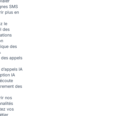
ialer
nes SMS
ir plus en
z le
l des
ations
on
ique des
A
 des appels
 d’appels
IA
iption
IA
écoute
trement des
ir nos
nalités
tez vos
étier