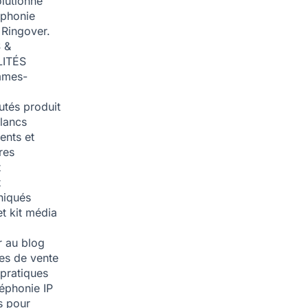
olutionné
éphonie
 Ringover.
 &
ITÉS
mmes-
tés produit
blancs
nts et
res
t
t
iqués
et kit média
 au blog
ies de vente
pratiques
léphonie IP
s pour