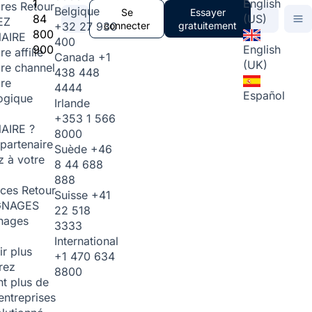
1
English
ires
Retour
Belgique
Se
Essayer
84
(US)
EZ
+32 27 930
connecter
gratuitement
800
AIRE
400
900
English
re affilié
Canada
+1
(UK)
ire channel
438 448
ire
4444
Español
ogique
Irlande
+353 1 566
AIRE ?
8000
partenaire
Suède
+46
 à votre
8 44 688
888
rces
Retour
Suisse
+41
GNAGES
22 518
nages
3333
International
ir plus
+1 470 634
rez
8800
t plus de
entreprises