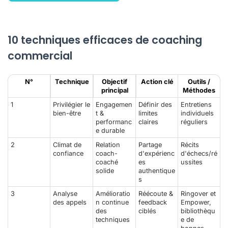
10 techniques efficaces de coaching
commercial
N°
Technique
Objectif
Action clé
Outils /
principal
Méthodes
1
Privilégier le
Engagemen
Définir des
Entretiens
bien-être
t &
limites
individuels
performanc
claires
réguliers
e durable
2
Climat de
Relation
Partage
Récits
confiance
coach-
d'expérienc
d'échecs/ré
coaché
es
ussites
solide
authentique
s
3
Analyse
Amélioratio
Réécoute
&
Ringover
et
des appels
n continue
feedback
Empower,
des
ciblés
bibliothèqu
techniques
e de