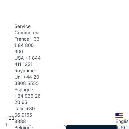
Service
Commercial
France
+33
1 84 800
900
USA
+1 844
411 1221
Royaume-
Uni
+44 20
3808 5555
Espagne
+34 936 26
20 65
Italie
+39
06 9165
+33
8888
Englis
1
Belgique
(US)