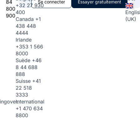
84
Se connecter
Essayer gratuitement
+32 27 930
800
400
Englis
900
Canada
+1
(UK)
438 448
4444
Irlande
+353 1 566
8000
Suède
+46
8 44 688
888
Suisse
+41
22 518
3333
International
ingover.
+1 470 634
8800