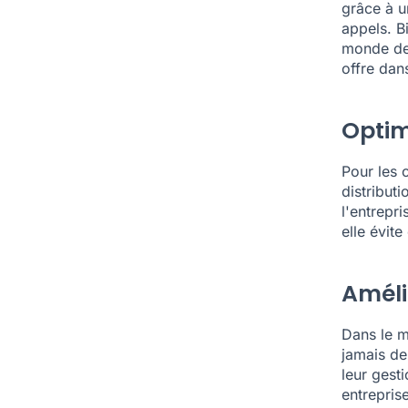
grâce à u
appels. B
monde des
offre dan
Optim
Pour les c
distribut
l'entrepri
elle évit
Améli
Dans le m
jamais de 
leur gest
entrepris