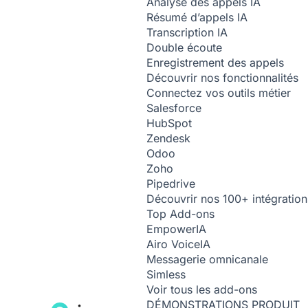
Analyse des appels
IA
Résumé d’appels
IA
Transcription
IA
Double écoute
Enregistrement des appels
Découvrir nos fonctionnalités
Connectez vos outils métier
Salesforce
HubSpot
Zendesk
Odoo
Zoho
Pipedrive
Découvrir nos 100+ intégration
Top Add-ons
Empower
IA
Airo Voice
IA
Messagerie omnicanale
Simless
Voir tous les add-ons
DÉMONSTRATIONS PRODUIT