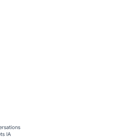
ersations
ets
IA