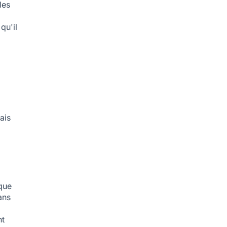
les
qu'il
ais
 que
ans
nt