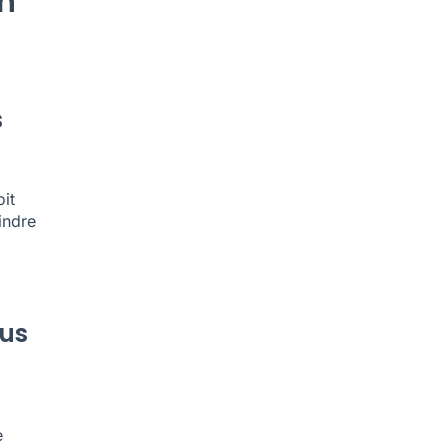
on
s
it
indre
lus
e