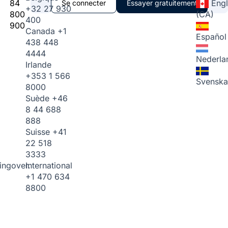
84
Engl
Se connecter
Essayer gratuitement
+32 27 930
800
(CA)
400
900
Canada
+1
Español
438 448
4444
Nederla
Irlande
+353 1 566
Svenska
8000
Suède
+46
8 44 688
888
Suisse
+41
22 518
3333
International
ingover.
+1 470 634
8800