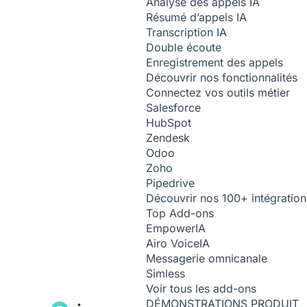
Analyse des appels
IA
Résumé d’appels
IA
Transcription
IA
Double écoute
Enregistrement des appels
Découvrir nos fonctionnalités
Connectez vos outils métier
Salesforce
HubSpot
Zendesk
Odoo
Zoho
Pipedrive
Découvrir nos 100+ intégration
Top Add-ons
Empower
IA
Airo Voice
IA
Messagerie omnicanale
Simless
Voir tous les add-ons
DÉMONSTRATIONS PRODUIT