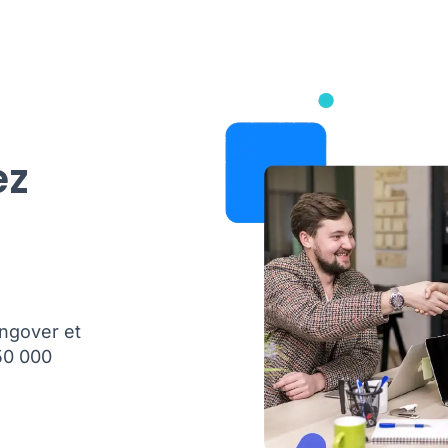
ez
ngover et
 50 000