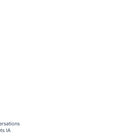
ersations
ets
IA