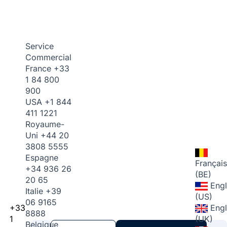
Service
Commercial
France
+33
1 84 800
900
USA
+1 844
411 1221
Royaume-
Uni
+44 20
3808 5555
Espagne
Français
+34 936 26
(BE)
20 65
Engl
Italie
+39
(US)
06 9165
+33
Engl
8888
1
(UK)
Belgique