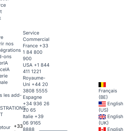
rce
t
k
Service
ve
Commercial
ir nos
France
+33
tégrations
1 84 800
d-ons
900
er
IA
USA
+1 844
ice
IA
411 1221
erie
Royaume-
nale
Uni
+44 20
3808 5555
Français
s les add-
Espagne
(BE)
+34 936 26
English
STRATIONS
20 65
(US)
T
Italie
+39
English
06 9165
(UK)
+33
etour
8888
English