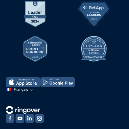
Français
‍
‍
‍
‍