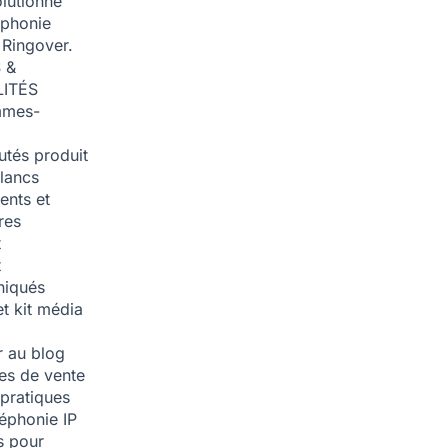
olutionné
éphonie
 Ringover.
 &
ITÉS
mmes-
tés produit
blancs
nts et
res
t
t
iqués
et kit média
 au blog
ies de vente
pratiques
léphonie IP
s pour