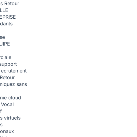
ns
Retour
ILLE
EPRISE
dants
ise
UIPE
ciale
support
recrutement
Retour
iquez sans
nie cloud
 Vocal
f
 virtuels
s
tionaux