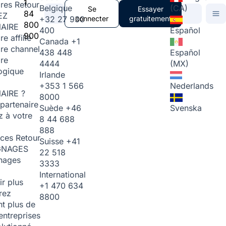
1
ires
Retour
Belgique
(CA)
Se
Essayer
84
EZ
+32 27 930
connecter
gratuitement
800
AIRE
400
Español
900
re affilié
Canada
+1
ire channel
438 448
Español
ire
4444
(MX)
ogique
Irlande
+353 1 566
Nederlands
AIRE ?
8000
partenaire
Suède
+46
Svenska
 à votre
8 44 688
888
rces
Retour
Suisse
+41
GNAGES
22 518
nages
3333
International
ir plus
+1 470 634
rez
8800
t plus de
entreprises