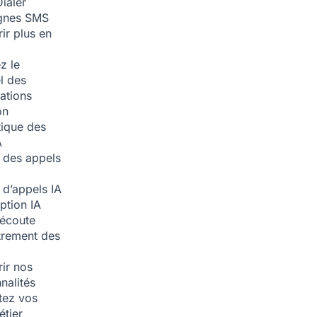
ialer
nes SMS
ir plus en
z le
l des
ations
on
ique des
A
 des appels
 d’appels
IA
iption
IA
écoute
trement des
ir nos
nalités
tez vos
étier