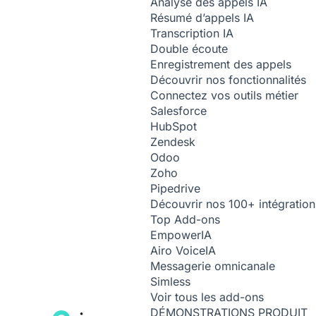
Analyse des appels
IA
Résumé d’appels
IA
Transcription
IA
Double écoute
Enregistrement des appels
Découvrir nos fonctionnalités
Connectez vos outils métier
Salesforce
HubSpot
Zendesk
Odoo
Zoho
Pipedrive
Découvrir nos 100+ intégration
Top Add-ons
Empower
IA
Airo Voice
IA
Messagerie omnicanale
Simless
Voir tous les add-ons
DÉMONSTRATIONS PRODUIT