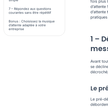
simple
fois plus
d’attente
7 – Répondez aux questions
d’attente
courantes sans être répétitif
pratiques
Bonus : Choisissez la musique
d’attente adaptée à votre
entreprise
1 – D
mess
Avant tou
se déclin
décroché,
Le pr
Le pré-dé
déborde