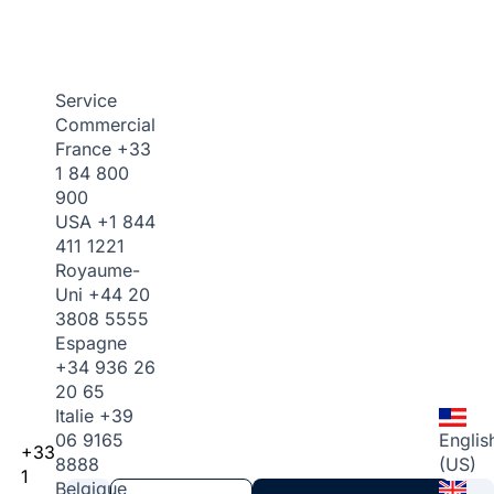
Service
Commercial
France
+33
1 84 800
900
USA
+1 844
411 1221
Royaume-
Uni
+44 20
3808 5555
Espagne
+34 936 26
20 65
Italie
+39
06 9165
Englis
+33
8888
(US)
1
Belgique