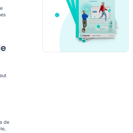
ge
nes
de
eut
as de
le,