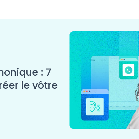
honique : 7
éer le vôtre