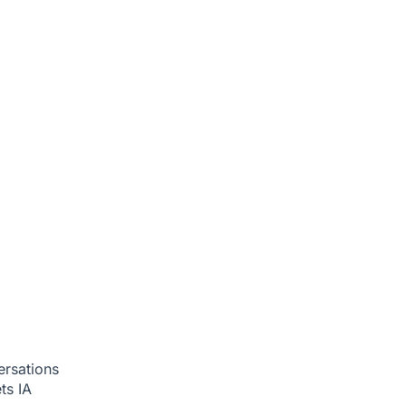
ersations
ets
IA