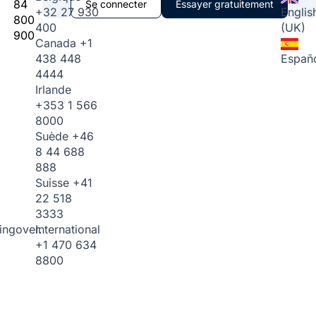
84
Se connecter
Essayer gratuitement
+32 27 930
Englis
800
400
(UK)
900
Canada
+1
438 448
Españ
4444
Irlande
+353 1 566
8000
Suède
+46
8 44 688
888
Suisse
+41
22 518
3333
International
ingover.
+1 470 634
8800