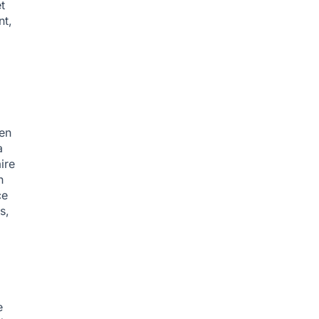
t
nt,
 en
a
ire
n
ce
s,
e