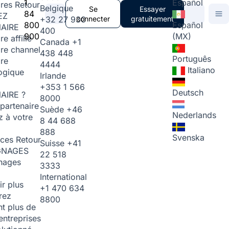
1
Español
ires
Retour
Belgique
Se
Essayer
84
EZ
+32 27 930
connecter
gratuitement
800
Español
AIRE
400
900
(MX)
re affilié
Canada
+1
ire channel
438 448
Português
ire
4444
Italiano
ogique
Irlande
+353 1 566
Deutsch
AIRE ?
8000
partenaire
Suède
+46
Nederlands
 à votre
8 44 688
888
Svenska
rces
Retour
Suisse
+41
GNAGES
22 518
nages
3333
International
ir plus
+1 470 634
rez
8800
t plus de
entreprises