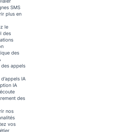
ialer
nes SMS
ir plus en
z le
l des
ations
on
ique des
A
 des appels
 d’appels
IA
iption
IA
écoute
trement des
ir nos
nalités
tez vos
étier