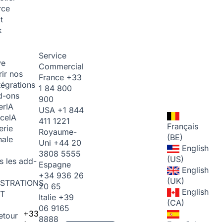
rce
t
k
Service
ve
Commercial
ir nos
France
+33
tégrations
1 84 800
d-ons
900
er
IA
USA
+1 844
ice
IA
411 1221
Français
erie
Royaume-
(BE)
nale
Uni
+44 20
English
3808 5555
(US)
s les add-
Espagne
English
+34 936 26
(UK)
STRATIONS
20 65
English
T
Italie
+39
(CA)
06 9165
+33
etour
8888