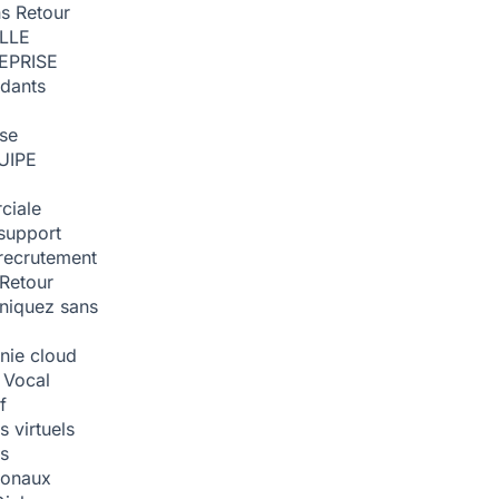
ns
Retour
ILLE
EPRISE
dants
ise
UIPE
ciale
support
recrutement
Retour
iquez sans
nie cloud
 Vocal
f
 virtuels
s
tionaux