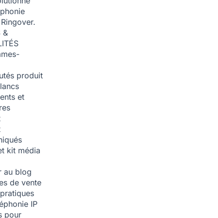
olutionné
éphonie
 Ringover.
 &
ITÉS
mmes-
tés produit
blancs
nts et
res
t
t
iqués
et kit média
 au blog
ies de vente
pratiques
léphonie IP
s pour