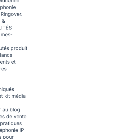
olutionné
éphonie
 Ringover.
 &
ITÉS
mmes-
tés produit
blancs
nts et
res
t
t
iqués
et kit média
 au blog
ies de vente
pratiques
léphonie IP
s pour