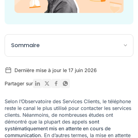
Sommaire
1 - Indiquez à votre correspondant que vous le mettez en
attente
Dernière mise à jour le 17 juin 2026
2 - Ne le faites pas patienter trop longtemps
Partager sur
3 - Diffusez une musique de mise en attente agréable
4 - Informez votre appelant sur l’avancée de sa demande
Selon
l’Observatoire des Services Clients
, le téléphone
reste le canal le plus utilisé pour contacter les services
5 - Communiquez concernant l’actualité de votre entreprise
clients. Néanmoins, de nombreuses études ont
6 - Informez votre interlocuteur sur l’identité de la personne
démontré que la plupart des appels
sont
vers laquelle il est redirigé
systématiquement mis en attente en cours de
communication
. En d’autres termes,
la mise en attente