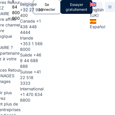
1
ires
Retour
Belgique
Se
Essayer
84
EZ
+32 27 930
connecter
gratuitement
English
800
AIRE
400
(UK)
900
re affilié
Canada
+1
ire channel
438 448
Español
ire
4444
ogique
Irlande
+353 1 566
AIRE ?
8000
partenaire
Suède
+46
 à votre
8 44 688
888
rces
Retour
Suisse
+41
GNAGES
22 518
nages
3333
International
ir plus
+1 470 634
rez
8800
t plus de
entreprises