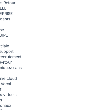
ns
Retour
ILLE
EPRISE
dants
ise
UIPE
ciale
support
recrutement
Retour
iquez sans
nie cloud
 Vocal
f
 virtuels
s
tionaux