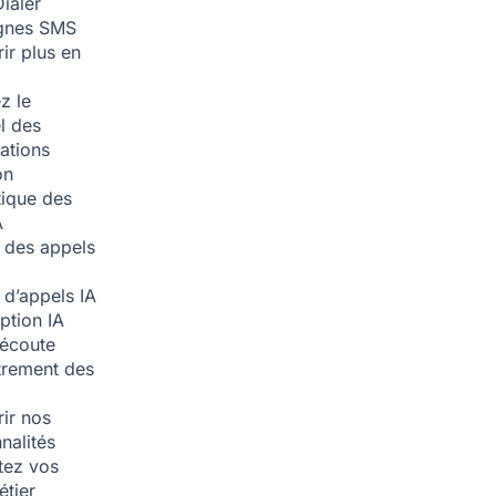
ialer
nes SMS
ir plus en
z le
l des
ations
on
ique des
A
 des appels
 d’appels
IA
iption
IA
écoute
trement des
ir nos
nalités
tez vos
étier