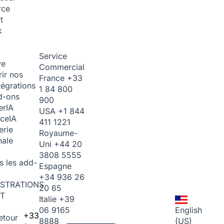
rce
t
k
Service
ve
Commercial
ir nos
France
+33
tégrations
1 84 800
d-ons
900
er
IA
USA
+1 844
ice
IA
411 1221
erie
Royaume-
nale
Uni
+44 20
3808 5555
s les add-
Espagne
+34 936 26
STRATIONS
20 65
T
Italie
+39
06 9165
English
+33
etour
8888
(US)