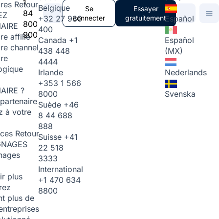
1
ires
Retour
Belgique
Se
Essayer
84
EZ
+32 27 930
connecter
gratuitement
Español
800
AIRE
400
900
re affilié
Canada
+1
Español
ire channel
438 448
(MX)
ire
4444
ogique
Irlande
Nederlands
+353 1 566
AIRE ?
8000
Svenska
partenaire
Suède
+46
 à votre
8 44 688
888
rces
Retour
Suisse
+41
GNAGES
22 518
nages
3333
International
ir plus
+1 470 634
rez
8800
t plus de
entreprises