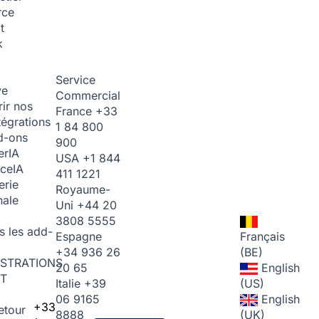
rce
t
k
Service
ve
Commercial
ir nos
France
+33
tégrations
1 84 800
d-ons
900
er
IA
USA
+1 844
ice
IA
411 1221
erie
Royaume-
nale
Uni
+44 20
3808 5555
s les add-
Espagne
Français
+34 936 26
(BE)
STRATIONS
20 65
English
T
Italie
+39
(US)
06 9165
English
+33
etour
8888
(UK)