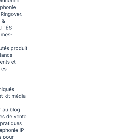
olutionné
éphonie
 Ringover.
 &
ITÉS
mmes-
tés produit
blancs
nts et
res
t
t
iqués
et kit média
 au blog
ies de vente
pratiques
léphonie IP
s pour