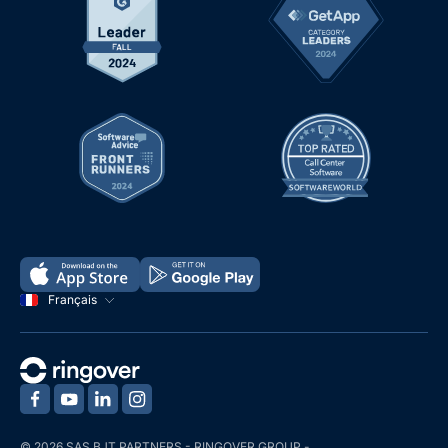
Français
‍
‍
‍
‍
© 2026 SAS BJT PARTNERS - RINGOVER GROUP -