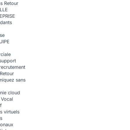
ns
Retour
ILLE
EPRISE
dants
ise
UIPE
ciale
support
recrutement
Retour
iquez sans
nie cloud
 Vocal
f
 virtuels
s
tionaux