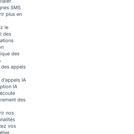
ialer
nes SMS
ir plus en
z le
l des
ations
on
ique des
A
 des appels
 d’appels
IA
iption
IA
écoute
trement des
ir nos
nalités
tez vos
étier