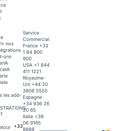
rce
t
k
Service
ve
Commercial
ir nos
France
+33
tégrations
1 84 800
d-ons
900
er
IA
USA
+1 844
ice
IA
411 1221
erie
Royaume-
nale
Uni
+44 20
3808 5555
s les add-
Espagne
+34 936 26
STRATIONS
20 65
T
Italie
+39
06 9165
+33
etour
8888