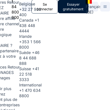
1
ires
Retour
Belgique
Se
Essayer
84
Français
EZ
+32 27 930
connecter
gratuitement
800
(BE)
AIRE
400
900
re affilié
Canada
+1
ire channel
438 448
ire
4444
ogique
Irlande
+353 1 566
AIRE ?
8000
partenaire
Suède
+46
 à votre
8 44 688
888
rces
Retour
Suisse
+41
GNAGES
22 518
nages
3333
International
ir plus
+1 470 634
rez
8800
t plus de
entreprises