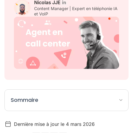
Nicolas JJE
Content Manager | Expert en téléphonie IA
et VoIP
Sommaire
L’essentiel en un clin d’oeil (Résumé)
Dernière mise à jour le 4 mars 2026
Agent en Call Center : Quelques chiffres pertinents