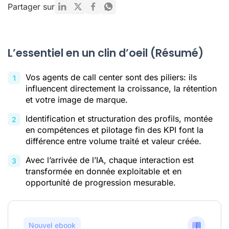
Qu’est-ce qu’un agent de call center ?
Partager sur
Quels sont les différents types d’agents en call center ?
Quelles sont les responsabilités des agents dans un call
center ?
L’essentiel en un clin d’oeil (Résumé)
Quelles sont les compétences requises pour un agent de
call center ?
Vos agents de call center sont des piliers: ils
influencent directement la croissance, la rétention
Comment former ses agents en call center ?
et votre image de marque.
Comment l’IA peut-elle aider les agents en call center au
Identification et structuration des profils, montée
quotidien ?
en compétences et pilotage fin des KPI font la
L’ère de l’agent de call center augmenté
différence entre volume traité et valeur créée.
FAQ sur les agents de call center
Avec l’arrivée de l’IA, chaque interaction est
transformée en donnée exploitable et en
Mentions
opportunité de progression mesurable.
Nouvel ebook