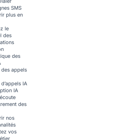
ialer
nes SMS
ir plus en
z le
l des
ations
on
ique des
A
 des appels
 d’appels
IA
iption
IA
écoute
trement des
ir nos
nalités
tez vos
étier