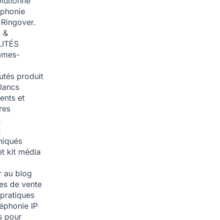
olutionné
éphonie
 Ringover.
 &
ITÉS
mmes-
tés produit
blancs
nts et
res
t
t
iqués
et kit média
 au blog
ies de vente
pratiques
léphonie IP
s pour