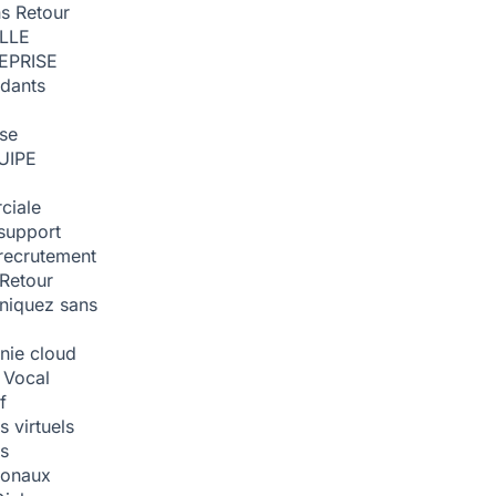
ns
Retour
ILLE
EPRISE
dants
ise
UIPE
ciale
support
recrutement
Retour
iquez sans
nie cloud
 Vocal
f
 virtuels
s
tionaux