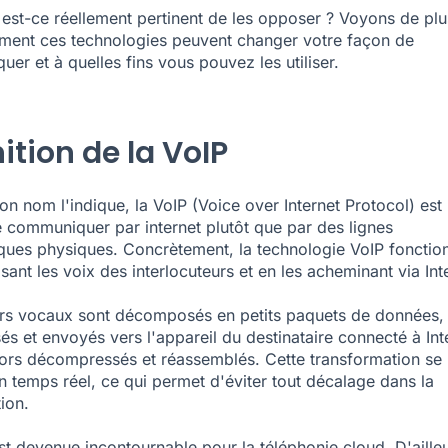
s est-ce réellement pertinent de les opposer ? Voyons de plu
ent ces technologies peuvent changer votre façon de
er et à quelles fins vous pouvez les utiliser.
ition de la VoIP
 nom l'indique, la VoIP (Voice over Internet Protocol) est
communiquer par internet plutôt que par des lignes
ques physiques. Concrètement, la technologie VoIP fonctio
sant les voix des interlocuteurs et en les acheminant via Int
ers vocaux sont décomposés en petits paquets de données,
s et envoyés vers l'appareil du destinataire connecté à Int
alors décompressés et réassemblés. Cette transformation se
n temps réel, ce qui permet d'éviter tout décalage dans la
ion.
st devenue incontournable pour la téléphonie cloud. D'ailleu