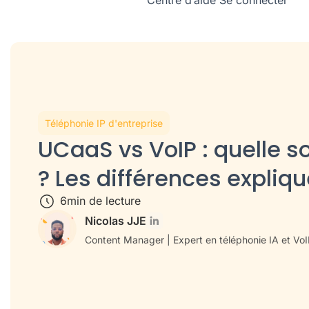
Centre d’aide
Se connecter
Téléphonie IP d'entreprise
UCaaS vs VoIP : quelle sol
? Les différences expliq
6
min de lecture
Nicolas JJE
Content Manager | Expert en téléphonie IA et Vo