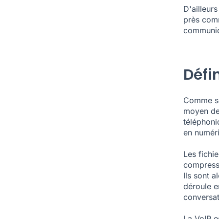
D'ailleur
près comm
communiqu
Défin
Comme son
moyen de 
téléphoni
en numéri
Les fichi
compressé
Ils sont 
déroule e
conversat
La VoIP e