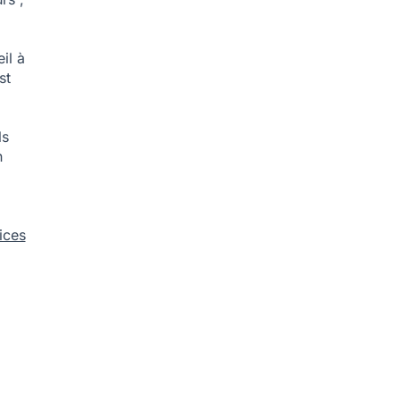
il à
st
ls
n
ices