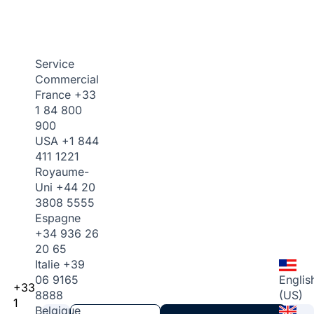
Service
Commercial
France
+33
1 84 800
900
USA
+1 844
411 1221
Royaume-
Uni
+44 20
3808 5555
Espagne
+34 936 26
20 65
Italie
+39
06 9165
Englis
+33
8888
(US)
1
Belgique