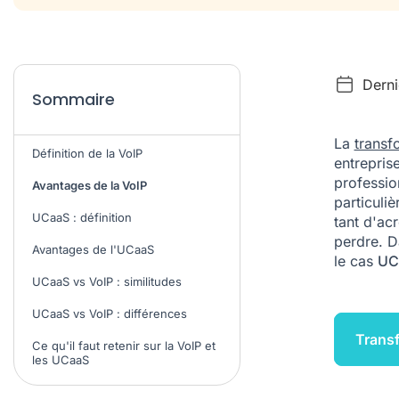
Derni
Sommaire
La
transf
Définition de la VoIP
entreprise
professio
Avantages de la VoIP
particuli
UCaaS : définition
tant d'acr
perdre. D
Avantages de l'UCaaS
le cas
UC
UCaaS vs VoIP : similitudes
UCaaS vs VoIP : différences
Transf
Ce qu'il faut retenir sur la VoIP et
les UCaaS