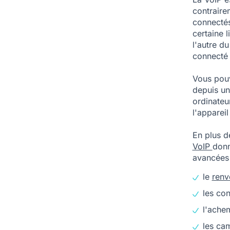
contraire
connectés
certaine 
l'autre d
connecté 
Vous pouv
depuis un
ordinateu
l'appareil
En plus d
VoIP
donn
avancées 
le
renv
les co
l'ache
les ca