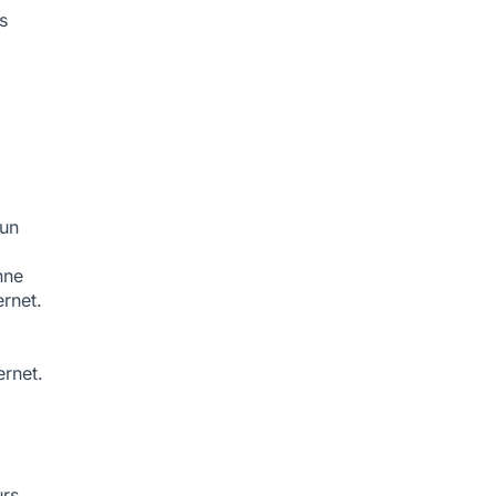
s
 un
nne
ernet.
ernet.
rs ,