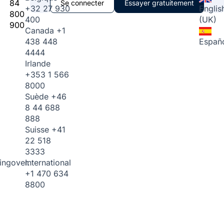
84
Se connecter
Essayer gratuitement
+32 27 930
Englis
800
400
(UK)
900
Canada
+1
438 448
Españ
4444
Irlande
+353 1 566
8000
Suède
+46
8 44 688
888
Suisse
+41
22 518
3333
International
ingover.
+1 470 634
8800