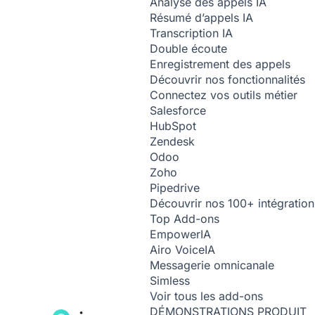
Analyse des appels
IA
Résumé d’appels
IA
Transcription
IA
Double écoute
Enregistrement des appels
Découvrir nos fonctionnalités
Connectez vos outils métier
Salesforce
HubSpot
Zendesk
Odoo
Zoho
Pipedrive
Découvrir nos 100+ intégration
Top Add-ons
Empower
IA
Airo Voice
IA
Messagerie omnicanale
Simless
Voir tous les add-ons
DÉMONSTRATIONS PRODUIT