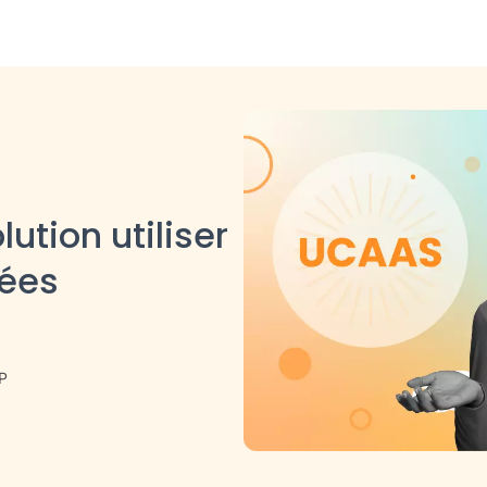
ution utiliser
uées
IP