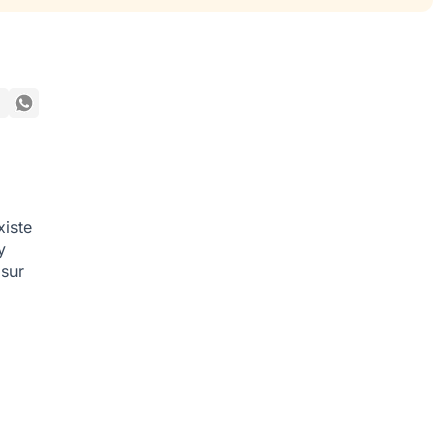
xiste
y
 sur