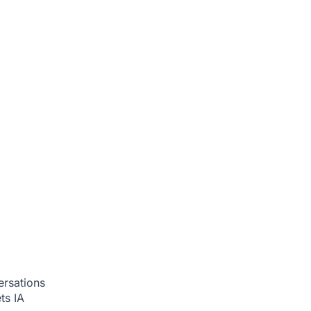
ersations
ets
IA