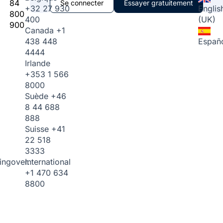
84
Se connecter
Essayer gratuitement
+32 27 930
Englis
800
400
(UK)
900
Canada
+1
438 448
Españ
4444
Irlande
+353 1 566
8000
Suède
+46
8 44 688
888
Suisse
+41
22 518
3333
International
ingover.
+1 470 634
8800