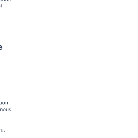
t
e
tion
 nous
eut