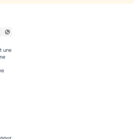
nt une
nne
ne
 pour