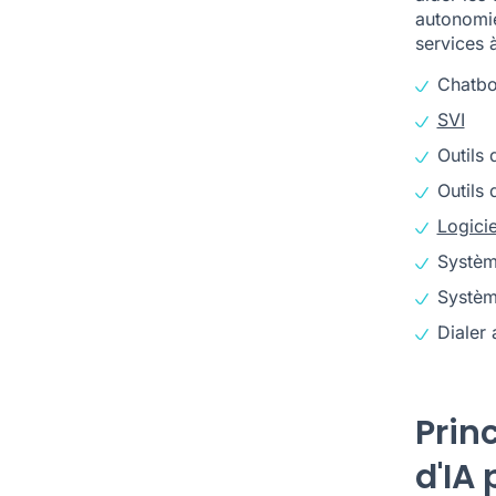
autonomie
services à
Chatbo
SVI
Outils 
Outils 
Logicie
Systèm
Systèm
Dialer
Prin
d'IA 