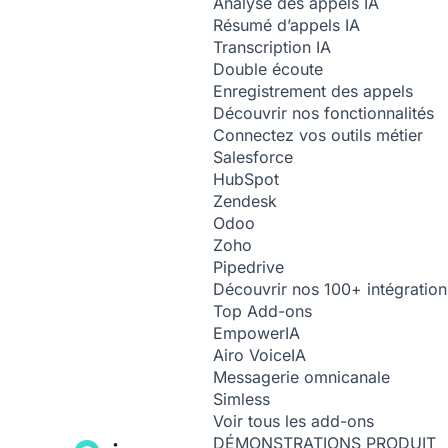
Analyse des appels
IA
Résumé d’appels
IA
Transcription
IA
Double écoute
Enregistrement des appels
Découvrir nos fonctionnalités
Connectez vos outils métier
Salesforce
HubSpot
Zendesk
Odoo
Zoho
Pipedrive
Découvrir nos 100+ intégration
Top Add-ons
Empower
IA
Airo Voice
IA
Messagerie omnicanale
Simless
Voir tous les add-ons
DÉMONSTRATIONS PRODUIT