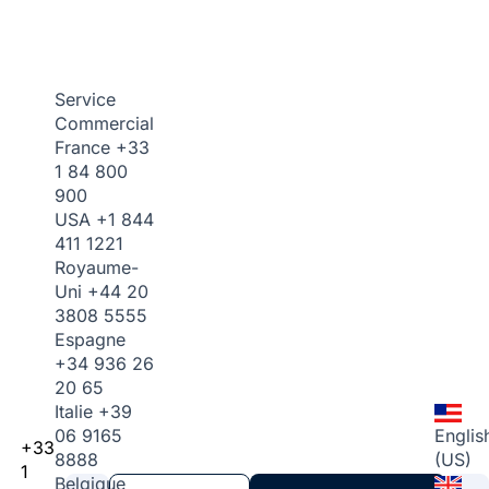
Service
Commercial
France
+33
1 84 800
900
USA
+1 844
411 1221
Royaume-
Uni
+44 20
3808 5555
Espagne
+34 936 26
20 65
Italie
+39
06 9165
Englis
+33
8888
(US)
1
Belgique