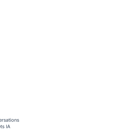
ersations
ets
IA