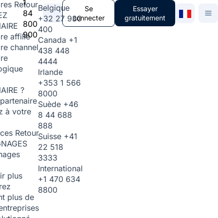
1
ires
Retour
Belgique
Se
Essayer
84
EZ
+32 27 930
connecter
gratuitement
800
AIRE
400
900
re affilié
Canada
+1
ire channel
438 448
ire
4444
ogique
Irlande
+353 1 566
AIRE ?
8000
partenaire
Suède
+46
 à votre
8 44 688
888
rces
Retour
Suisse
+41
GNAGES
22 518
nages
3333
International
ir plus
+1 470 634
rez
8800
t plus de
entreprises