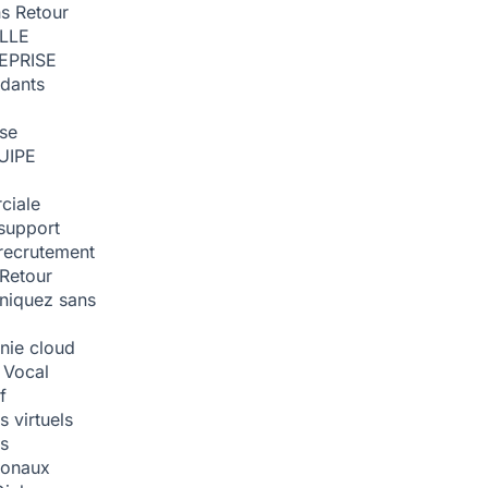
ns
Retour
ILLE
EPRISE
dants
ise
UIPE
ciale
support
recrutement
Retour
iquez sans
nie cloud
 Vocal
f
 virtuels
s
tionaux