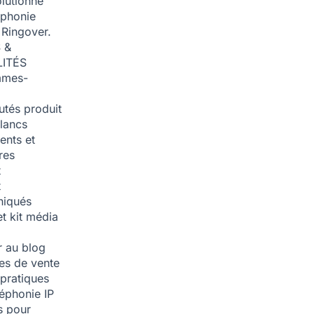
olutionné
éphonie
 Ringover.
 &
ITÉS
mmes-
tés produit
blancs
nts et
res
t
t
iqués
et kit média
 au blog
ies de vente
pratiques
léphonie IP
s pour