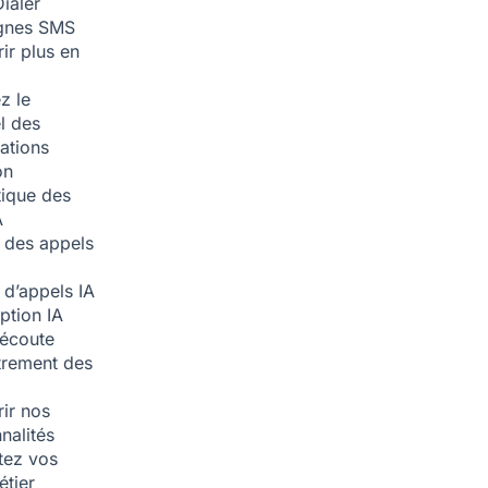
ialer
nes SMS
ir plus en
z le
l des
ations
on
ique des
A
 des appels
 d’appels
IA
iption
IA
écoute
trement des
ir nos
nalités
tez vos
étier