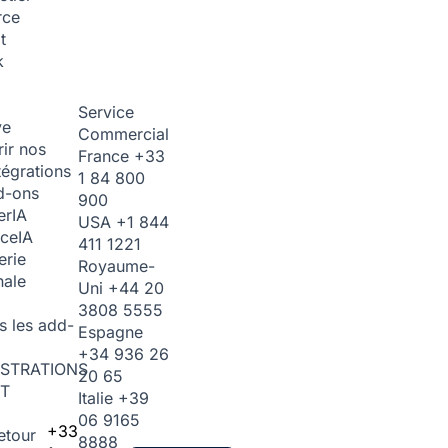
rce
t
k
Service
ve
Commercial
ir nos
France
+33
tégrations
1 84 800
d-ons
900
er
IA
USA
+1 844
ice
IA
411 1221
erie
Royaume-
nale
Uni
+44 20
3808 5555
s les add-
Espagne
+34 936 26
STRATIONS
20 65
T
Italie
+39
06 9165
+33
etour
8888