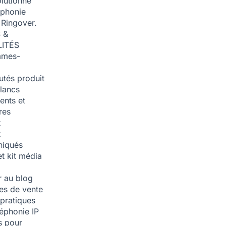
olutionné
éphonie
 Ringover.
 &
ITÉS
mmes-
tés produit
blancs
nts et
res
t
t
iqués
et kit média
 au blog
ies de vente
pratiques
léphonie IP
s pour