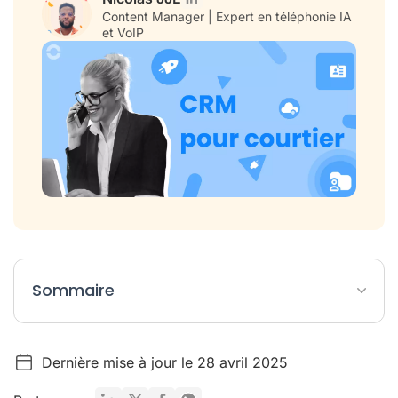
Content Manager | Expert en téléphonie IA
et VoIP
Sommaire
Le top 6 des CRM pour courtiers en assurance
Dernière mise à jour le 28 avril 2025
Les meilleurs CRM courtier
L'importance d'intégrer ses logiciels