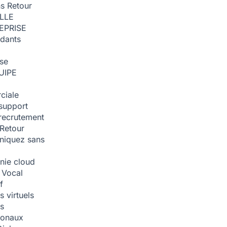
ns
Retour
ILLE
EPRISE
dants
ise
UIPE
ciale
support
recrutement
Retour
iquez sans
nie cloud
 Vocal
f
 virtuels
s
tionaux