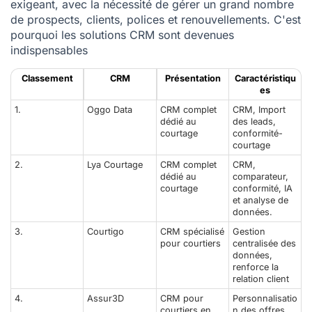
exigeant, avec la nécessité de gérer un grand nombre
de prospects, clients, polices et renouvellements. C'est
pourquoi les solutions CRM sont devenues
indispensables
Classement
CRM
Présentation
Caractéristiqu
es
1.
Oggo Data
CRM complet
CRM, Import
dédié au
des leads,
courtage
conformité-
courtage
2.
Lya Courtage
CRM complet
CRM,
dédié au
comparateur,
courtage
conformité, IA
et analyse de
données.
3.
Courtigo
CRM spécialisé
Gestion
pour courtiers
centralisée des
données,
renforce la
relation client
4.
Assur3D
CRM pour
Personnalisatio
courtiers en
n des offres,