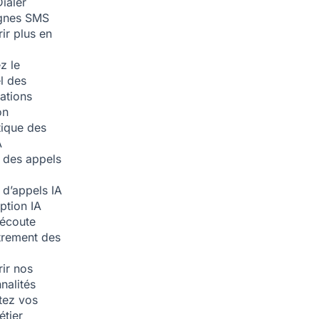
ialer
nes SMS
ir plus en
z le
l des
ations
on
ique des
A
 des appels
 d’appels
IA
iption
IA
écoute
trement des
ir nos
nalités
tez vos
étier