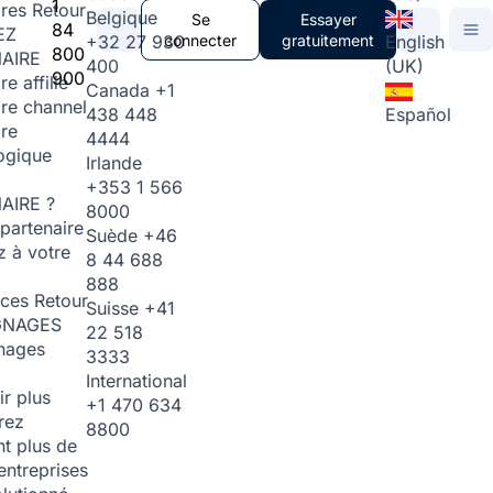
1
ires
Retour
Belgique
Se
Essayer
84
EZ
+32 27 930
connecter
gratuitement
English
800
AIRE
400
(UK)
900
re affilié
Canada
+1
ire channel
438 448
Español
ire
4444
ogique
Irlande
+353 1 566
AIRE ?
8000
partenaire
Suède
+46
 à votre
8 44 688
888
rces
Retour
Suisse
+41
GNAGES
22 518
nages
3333
International
ir plus
+1 470 634
rez
8800
t plus de
entreprises