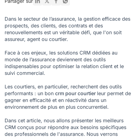
Partager sur
CRM assurance : Le top 5 pour les autres professions du
secteur
Dans le secteur de l’assurance, la gestion efficace des
prospects, des clients, des contrats et des
Ce qu’il faut retenir sur les CRM pour le secteur de
l’assurance
renouvellements est un véritable défi, que l'on soit
assureur, agent ou courtier.
FAQ > Logiciel CRM Assurance
Face à ces enjeux, les solutions CRM dédiées au
monde de l’assurance deviennent des outils
indispensables pour optimiser la relation client et le
suivi commercial.
Les courtiers, en particulier, recherchent des outils
performants : un bon
crm pour courtier
leur permet de
gagner en efficacité et en réactivité dans un
environnement de plus en plus concurrentiel.
Dans cet article, nous allons présenter les meilleurs
CRM conçus pour répondre aux besoins spécifiques
des professionnels de l'assurance. Nous verrons