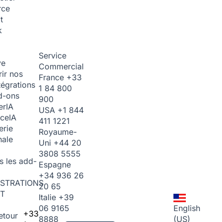
rce
t
k
Service
ve
Commercial
ir nos
France
+33
tégrations
1 84 800
d-ons
900
er
IA
USA
+1 844
ice
IA
411 1221
erie
Royaume-
nale
Uni
+44 20
3808 5555
s les add-
Espagne
+34 936 26
STRATIONS
20 65
T
Italie
+39
06 9165
English
+33
etour
8888
(US)