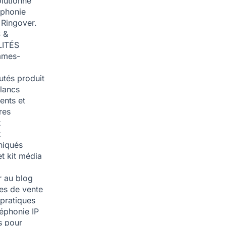
olutionné
éphonie
 Ringover.
 &
ITÉS
mmes-
tés produit
blancs
nts et
res
t
t
iqués
et kit média
 au blog
ies de vente
pratiques
léphonie IP
s pour