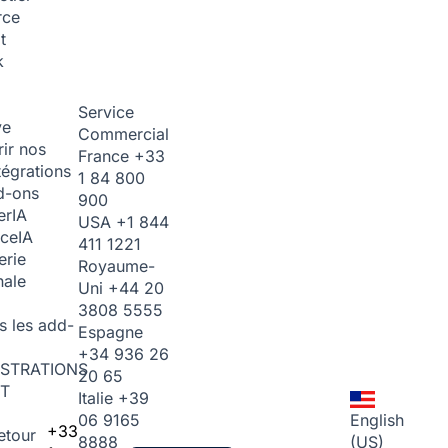
rce
t
k
Service
ve
Commercial
ir nos
France
+33
tégrations
1 84 800
d-ons
900
er
IA
USA
+1 844
ice
IA
411 1221
erie
Royaume-
nale
Uni
+44 20
3808 5555
s les add-
Espagne
+34 936 26
STRATIONS
20 65
T
Italie
+39
06 9165
English
+33
etour
8888
(US)