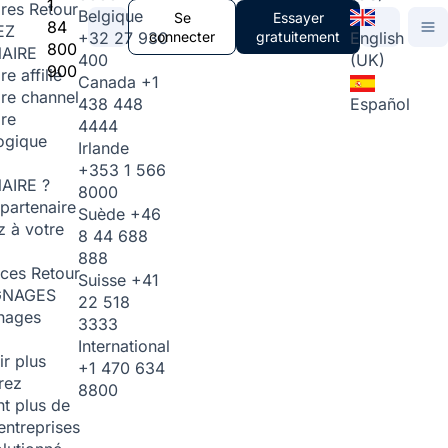
1
ires
Retour
Belgique
Se
Essayer
84
EZ
+32 27 930
connecter
gratuitement
English
800
AIRE
400
(UK)
900
re affilié
Canada
+1
ire channel
438 448
Español
ire
4444
ogique
Irlande
+353 1 566
AIRE ?
8000
partenaire
Suède
+46
 à votre
8 44 688
888
rces
Retour
Suisse
+41
GNAGES
22 518
nages
3333
International
ir plus
+1 470 634
rez
8800
t plus de
entreprises