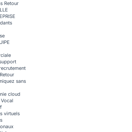
ns
Retour
ILLE
EPRISE
dants
ise
UIPE
ciale
support
recrutement
Retour
iquez sans
nie cloud
 Vocal
f
 virtuels
s
tionaux