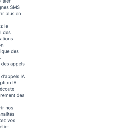
ialer
nes SMS
ir plus en
z le
l des
ations
on
ique des
A
 des appels
 d’appels
IA
iption
IA
écoute
trement des
ir nos
nalités
tez vos
étier