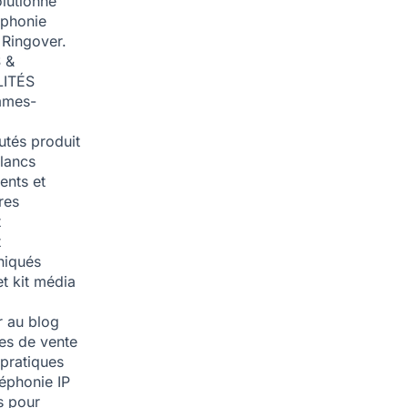
olutionné
éphonie
 Ringover.
 &
ITÉS
mmes-
tés produit
blancs
nts et
res
t
t
iqués
et kit média
 au blog
ies de vente
pratiques
léphonie IP
s pour