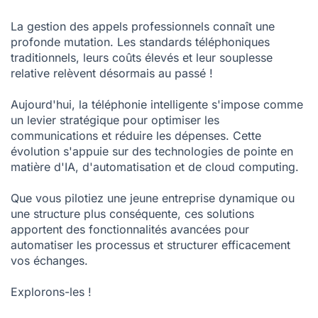
Réduire les coûts avec la téléphonie intelligente : 6 leviers à
activer
La gestion des appels professionnels connaît une
profonde mutation. Les standards téléphoniques
Téléphonie IA : Une révolution pour les entreprises et leurs
clients
traditionnels, leurs coûts élevés et leur souplesse
relative relèvent désormais au passé !
Êtes-vous prêt à adopter la téléphonie intelligente ?
Aujourd'hui, la téléphonie intelligente s'impose comme
FAQ - Téléphonie intelligente
un levier stratégique pour optimiser les
communications et réduire les dépenses. Cette
évolution s'appuie sur des technologies de pointe en
matière d'IA, d'automatisation et de cloud computing.
Que vous pilotiez une jeune entreprise dynamique ou
une structure plus conséquente, ces solutions
apportent des fonctionnalités avancées pour
automatiser les processus et structurer efficacement
vos échanges.
Explorons-les !