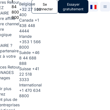
1
ires
Retour
Belgique
Se
Essayer
84
EZ
+32 27 930
connecter
gratuitement
800
AIRE
400
900
re affilié
Canada
+1
ire channel
438 448
ire
4444
ogique
Irlande
+353 1 566
AIRE ?
8000
partenaire
Suède
+46
 à votre
8 44 688
888
rces
Retour
Suisse
+41
GNAGES
22 518
nages
3333
International
ir plus
+1 470 634
rez
8800
t plus de
entreprises