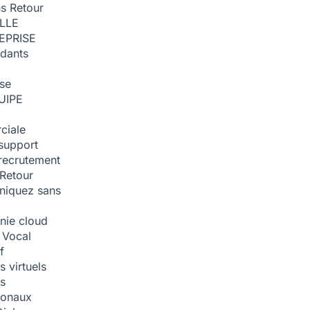
ns
Retour
ILLE
EPRISE
dants
ise
UIPE
ciale
support
recrutement
Retour
iquez sans
nie cloud
 Vocal
f
 virtuels
s
tionaux