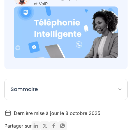
et VoIP
Sommaire
Chiffres clés sur la téléphonie intelligente
Dernière mise à jour le 8 octobre 2025
Téléphonie intelligente : définition et évolution
Les avantages de la téléphonie intelligente en entreprise
Partager sur