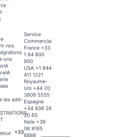
rce
t
k
Service
ve
Commercial
ir nos
France
+33
tégrations
1 84 800
d-ons
900
er
IA
USA
+1 844
ice
IA
411 1221
erie
Royaume-
nale
Uni
+44 20
3808 5555
s les add-
Espagne
+34 936 26
STRATIONS
20 65
T
Italie
+39
06 9165
+33
etour
8888