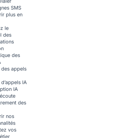
ialer
nes SMS
ir plus en
z le
l des
ations
on
ique des
A
 des appels
 d’appels
IA
iption
IA
écoute
trement des
ir nos
nalités
tez vos
étier