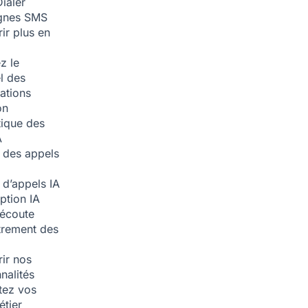
ialer
nes SMS
ir plus en
z le
l des
ations
on
ique des
A
 des appels
 d’appels
IA
iption
IA
écoute
trement des
ir nos
nalités
tez vos
étier