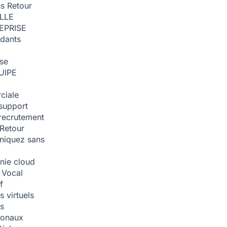
ns
Retour
ILLE
EPRISE
dants
ise
UIPE
ciale
support
recrutement
Retour
iquez sans
nie cloud
 Vocal
f
 virtuels
s
tionaux