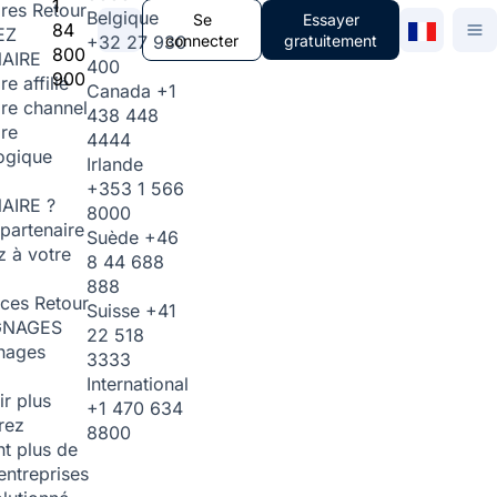
1
ires
Retour
Belgique
Se
Essayer
84
EZ
+32 27 930
connecter
gratuitement
800
AIRE
400
900
re affilié
Canada
+1
ire channel
438 448
ire
4444
ogique
Irlande
+353 1 566
AIRE ?
8000
partenaire
Suède
+46
 à votre
8 44 688
888
rces
Retour
Suisse
+41
GNAGES
22 518
nages
3333
International
ir plus
+1 470 634
rez
8800
t plus de
entreprises