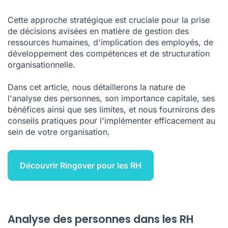
Il y a-t-il une différence entre l'analyse des personnes et
l'analytique RH
Cette approche stratégique est cruciale pour la prise
L'analyse de personnes comportent-elle des inconvénients ?
de décisions avisées en matière de gestion des
ressources humaines, d'implication des employés, de
Conclusion
développement des compétences et de structuration
organisationnelle.
Dans cet article, nous détaillerons la nature de
l'analyse des personnes, son importance capitale, ses
bénéfices ainsi que ses limites, et nous fournirons des
conseils pratiques pour l'implémenter efficacement au
sein de votre organisation.
Découvrir Ringover pour les RH
Analyse des personnes dans les RH