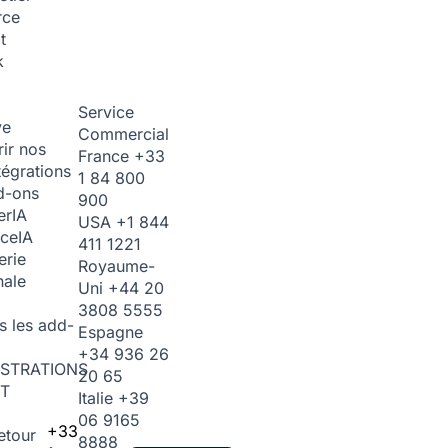
rce
t
k
Service
ve
Commercial
ir nos
France
+33
tégrations
1 84 800
d-ons
900
er
IA
USA
+1 844
ice
IA
411 1221
erie
Royaume-
nale
Uni
+44 20
3808 5555
s les add-
Espagne
+34 936 26
STRATIONS
20 65
T
Italie
+39
06 9165
+33
etour
8888