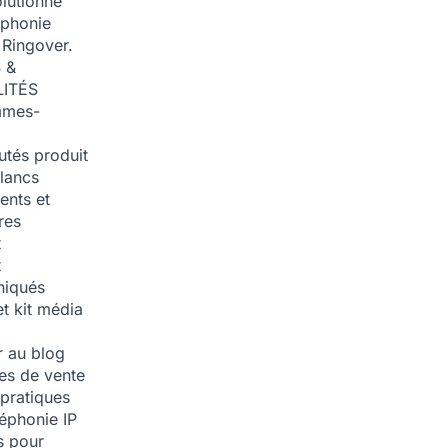
olutionné
éphonie
 Ringover.
 &
ITÉS
mmes-
tés produit
blancs
nts et
res
t
t
iqués
et kit média
 au blog
ies de vente
pratiques
léphonie IP
s pour