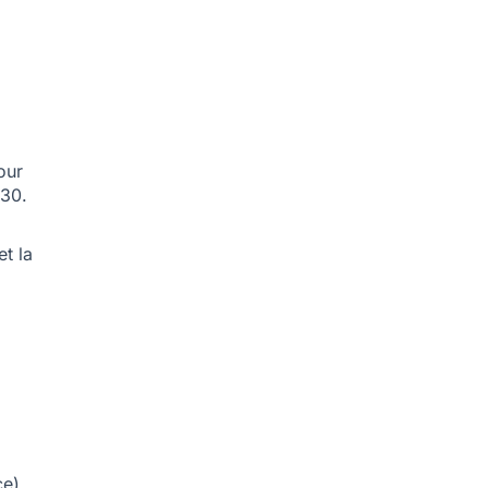
our
030.
t la
ce
)