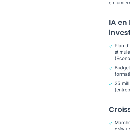
en lumièr
IA en
inves
Plan d'
stimul
(
Econo
Budget
format
25 mil
(
entrep
Crois
Marché 
prévu p