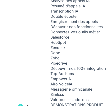
Analyse des appels
IA
Résumé d’appels
IA
Transcription
IA
Double écoute
Enregistrement des appels
Découvrir nos fonctionnalités
Connectez vos outils métier
Salesforce
HubSpot
Zendesk
Odoo
Zoho
Pipedrive
Découvrir nos 100+ intégration
Top Add-ons
Empower
IA
Airo Voice
IA
Messagerie omnicanale
Simless
Voir tous les add-ons
DÉMONSTRATIONS PRODUIT