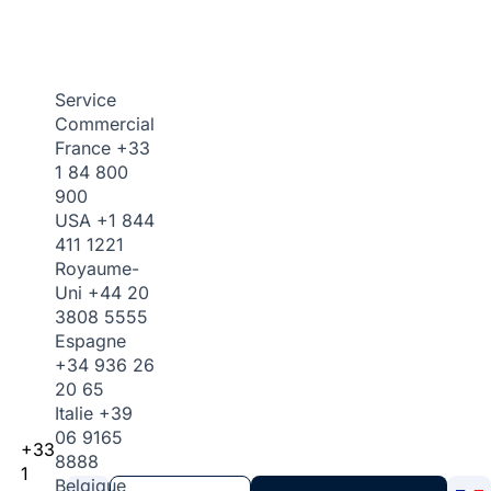
Service
Commercial
France
+33
1 84 800
900
USA
+1 844
411 1221
Royaume-
Uni
+44 20
3808 5555
Espagne
+34 936 26
20 65
Italie
+39
06 9165
+33
8888
1
Belgique