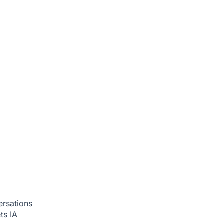
ersations
ets
IA