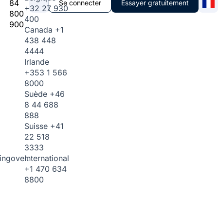
84
Se connecter
Essayer gratuitement
+32 27 930
800
400
900
Canada
+1
438 448
4444
Irlande
+353 1 566
8000
Suède
+46
8 44 688
888
Suisse
+41
22 518
3333
International
ingover.
+1 470 634
8800