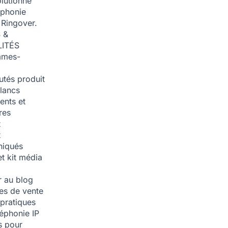
olutionné
éphonie
 Ringover.
 &
ITÉS
mmes-
tés produit
blancs
nts et
res
t
t
iqués
et kit média
 au blog
ies de vente
pratiques
léphonie IP
s pour