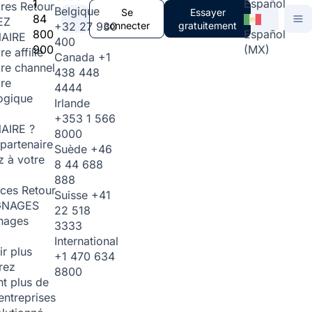
1
Español
ires
Retour
Belgique
Se
Essayer
84
EZ
+32 27 930
connecter
gratuitement
800
Español
AIRE
400
900
(MX)
re affilié
Canada
+1
ire channel
438 448
ire
4444
ogique
Irlande
+353 1 566
AIRE ?
8000
partenaire
Suède
+46
 à votre
8 44 688
888
rces
Retour
Suisse
+41
GNAGES
22 518
nages
3333
International
ir plus
+1 470 634
rez
8800
t plus de
entreprises