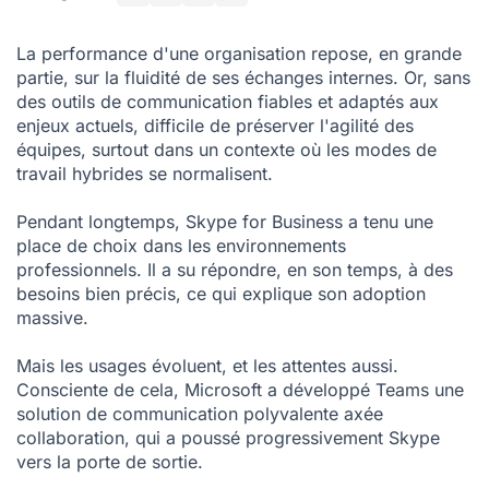
Comment choisir la bonne solution pour votre entreprise ?
La performance d'une organisation repose, en grande
Le Top 10 des alternatives à Skype for Business
partie, sur la fluidité de ses échanges internes. Or, sans
des outils de communication fiables et adaptés aux
Alors, quelle est la meilleure alternative à Skype for Business
?
enjeux actuels, difficile de préserver l'agilité des
équipes, surtout dans un contexte où les modes de
travail hybrides se normalisent.
Pendant longtemps, Skype for Business a tenu une
place de choix dans les environnements
professionnels. Il a su répondre, en son temps, à des
besoins bien précis, ce qui explique son adoption
massive.
Mais les usages évoluent, et les attentes aussi.
Consciente de cela, Microsoft a développé Teams une
solution de communication polyvalente axée
collaboration, qui a poussé progressivement Skype
vers la porte de sortie.