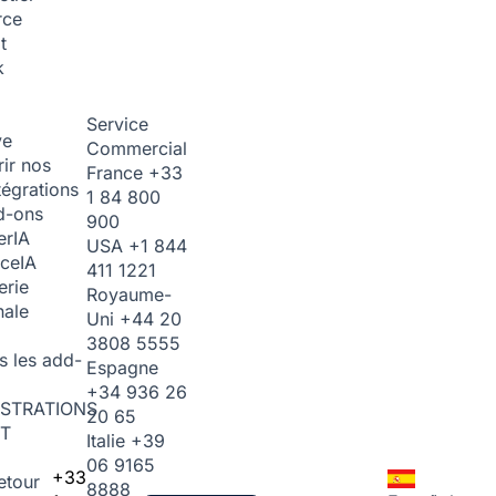
rce
t
k
Service
ve
Commercial
ir nos
France
+33
tégrations
1 84 800
d-ons
900
er
IA
USA
+1 844
ice
IA
411 1221
erie
Royaume-
nale
Uni
+44 20
3808 5555
s les add-
Espagne
+34 936 26
STRATIONS
20 65
T
Italie
+39
06 9165
+33
etour
8888