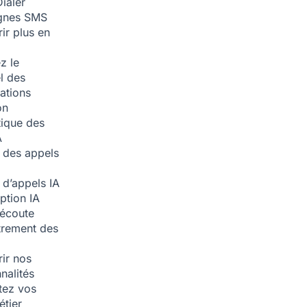
ialer
nes SMS
ir plus en
z le
l des
ations
on
ique des
A
 des appels
 d’appels
IA
iption
IA
écoute
trement des
ir nos
nalités
tez vos
étier