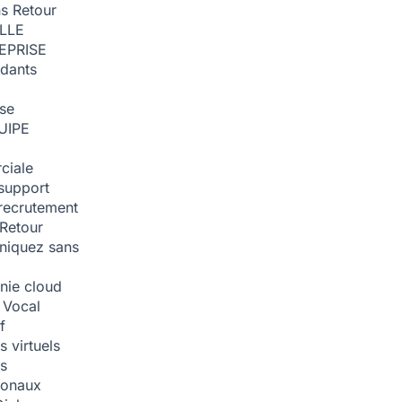
ns
Retour
ILLE
EPRISE
dants
ise
UIPE
ciale
support
recrutement
Retour
iquez sans
nie cloud
 Vocal
f
 virtuels
s
tionaux