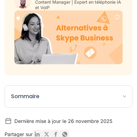
Content Manager | Expert en téléphonie IA
et VoIP
Sommaire
Tableau des meilleures alternatives à Skype for Business
Dernière mise à jour le 26 novembre 2025
À propos de Skype for Business
Pourquoi chercher une alternative à Skype for Business ?
Partager sur