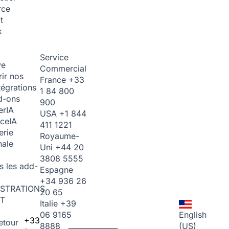
rce
t
k
Service
ve
Commercial
ir nos
France
+33
tégrations
1 84 800
d-ons
900
er
IA
USA
+1 844
ice
IA
411 1221
erie
Royaume-
nale
Uni
+44 20
3808 5555
s les add-
Espagne
+34 936 26
STRATIONS
20 65
T
Italie
+39
06 9165
English
+33
etour
8888
(US)