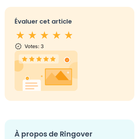
Évaluer cet article
1 star
Votes:
2 stars
3 stars
3
4 stars
5 stars
À propos de Ringover