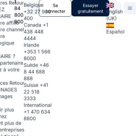
1
ires
Retour
Belgique
Se
Essayer
84
EZ
+32 27 930
connecter
gratuitement
English
800
AIRE
400
(UK)
900
re affilié
Canada
+1
ire channel
438 448
Español
ire
4444
ogique
Irlande
+353 1 566
AIRE ?
8000
partenaire
Suède
+46
 à votre
8 44 688
888
rces
Retour
Suisse
+41
GNAGES
22 518
nages
3333
International
ir plus
+1 470 634
rez
8800
t plus de
entreprises