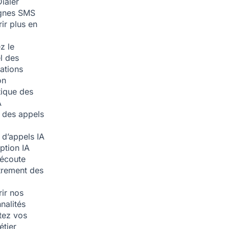
ialer
nes SMS
ir plus en
z le
l des
ations
on
ique des
A
 des appels
 d’appels
IA
iption
IA
écoute
trement des
ir nos
nalités
tez vos
étier