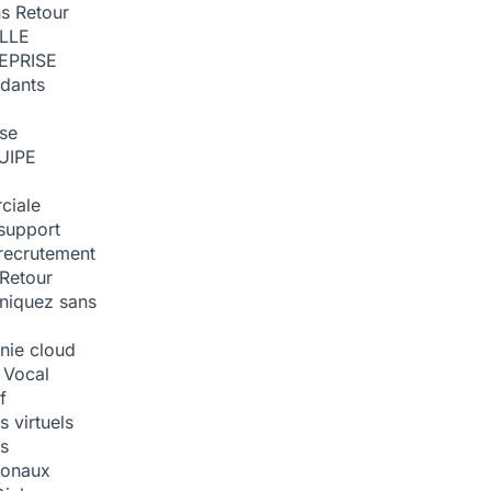
ns
Retour
ILLE
EPRISE
dants
ise
UIPE
ciale
support
recrutement
Retour
iquez sans
nie cloud
 Vocal
f
 virtuels
s
tionaux