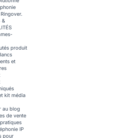
olutionné
éphonie
 Ringover.
 &
ITÉS
mmes-
tés produit
blancs
nts et
res
t
t
iqués
et kit média
 au blog
ies de vente
pratiques
léphonie IP
s pour