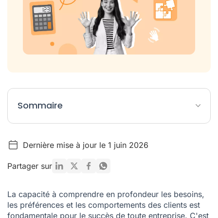
Sommaire
Comment fonctionne un CRM analytique ?
Dernière mise à jour le 1 juin 2026
Les avantages d'utiliser un CRM analytique pour la
communication avec les clients
Partager sur
Inconvénients d'utiliser un CRM analytique dans la
communication avec les clients
La capacité à comprendre en profondeur les besoins,
FAQ sur les CRM analytiques
les préférences et les comportements des clients est
fondamentale pour le succès de toute entreprise. C'est