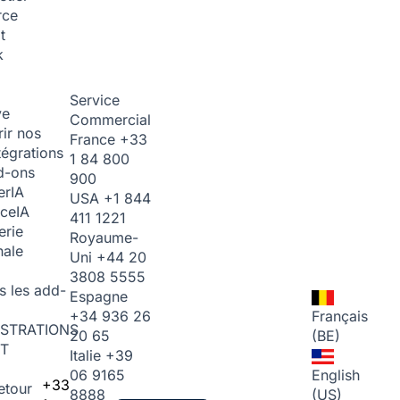
rce
t
k
Service
ve
Commercial
ir nos
France
+33
tégrations
1 84 800
d-ons
900
er
IA
USA
+1 844
ice
IA
411 1221
erie
Royaume-
nale
Uni
+44 20
3808 5555
s les add-
Espagne
+34 936 26
Français
STRATIONS
20 65
(BE)
T
Italie
+39
06 9165
English
+33
etour
8888
(US)