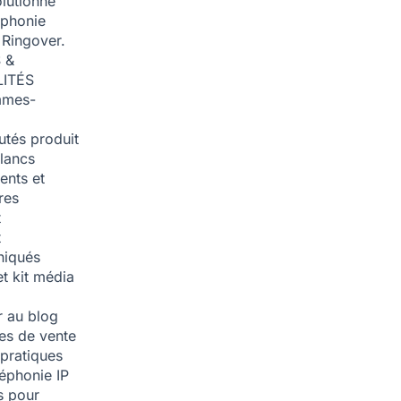
olutionné
éphonie
 Ringover.
 &
ITÉS
mmes-
tés produit
blancs
nts et
res
t
t
iqués
et kit média
 au blog
ies de vente
pratiques
léphonie IP
s pour