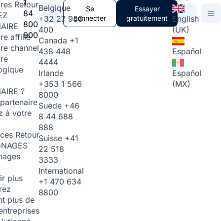
1
ires
Retour
Belgique
Se
Essayer
84
EZ
+32 27 930
connecter
gratuitement
English
800
AIRE
400
(UK)
900
re affilié
Canada
+1
ire channel
438 448
Español
ire
4444
ogique
Irlande
Español
+353 1 566
(MX)
AIRE ?
8000
partenaire
Suède
+46
 à votre
8 44 688
888
rces
Retour
Suisse
+41
GNAGES
22 518
nages
3333
International
ir plus
+1 470 634
rez
8800
t plus de
entreprises