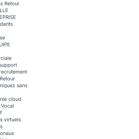
ns
Retour
ILLE
EPRISE
dants
ise
UIPE
ciale
support
recrutement
Retour
iquez sans
nie cloud
 Vocal
f
 virtuels
s
tionaux