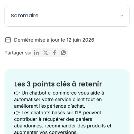
Sommaire
Qu’est-ce qu’un chatbot pour e-commerce ?
Dernière mise à jour le 12 juin 2026
Les différents types de chatbots pour e-commerce
Les avantages d’un chatbot pour votre boutique en ligne
Partager sur
Les principaux cas d’usage d’un chatbot e-commerce
Comment choisir le meilleur chatbot pour votre e-commerce
?
Les 3 points clés à retenir
Les bonnes pratiques pour déployer votre chatbot e-
commerce
👉 Un chatbot e-commerce vous aide à
automatiser votre service client tout en
Le mot de la fin
améliorant l’expérience d’achat.
👉 Les chatbots basés sur l’IA peuvent
FAQ sur les chatbots e-commerce
contribuer à récupérer des paniers
Mentions
abandonnés, recommander des produits et
augmenter vos conversions.