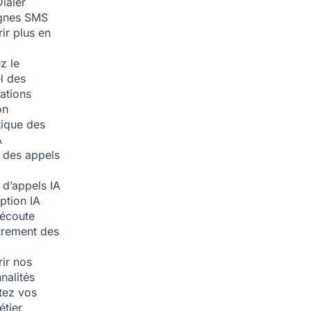
ialer
nes SMS
ir plus en
z le
l des
ations
on
ique des
A
 des appels
 d’appels
IA
iption
IA
écoute
trement des
ir nos
nalités
tez vos
étier