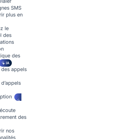
ialer
nes SMS
ir plus en
z le
l des
ations
on
ique des
IA
 des appels
d’appels
iption
écoute
trement des
ir nos
nalités