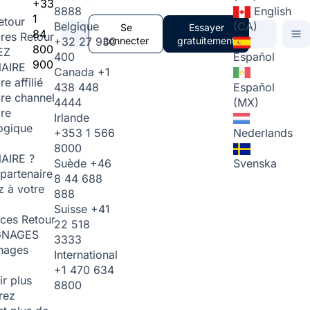
+33
8888
English
1
etour
Belgique
(CA)
Se
Essayer
84
ires
Retour
+32 27 930
connecter
gratuitement
800
EZ
400
Español
900
AIRE
Canada
+1
re affilié
438 448
Español
ire channel
4444
(MX)
ire
Irlande
ogique
+353 1 566
Nederlands
8000
AIRE ?
Suède
+46
Svenska
partenaire
8 44 688
 à votre
888
Suisse
+41
rces
Retour
22 518
GNAGES
3333
nages
International
+1 470 634
ir plus
8800
rez