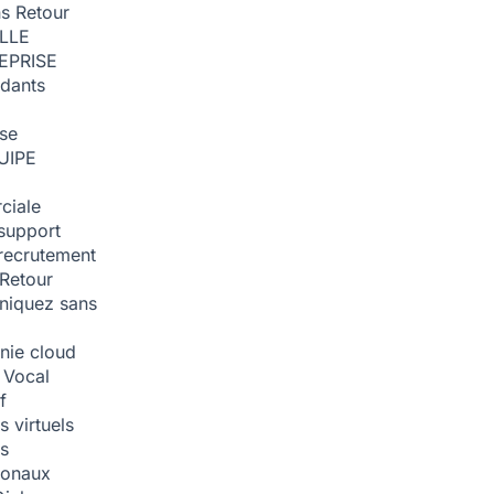
ns
Retour
ILLE
EPRISE
dants
ise
UIPE
ciale
support
recrutement
Retour
iquez sans
nie cloud
 Vocal
f
 virtuels
s
tionaux