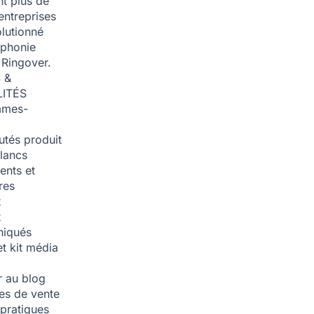
t plus de
entreprises
olutionné
éphonie
 Ringover.
 &
ITÉS
mmes-
tés produit
blancs
nts et
res
t
t
iqués
et kit média
 au blog
ies de vente
pratiques