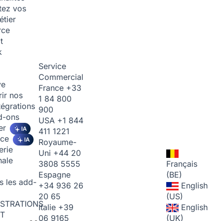
tez vos
étier
rce
t
k
Service
Commercial
ve
France
+33
ir nos
1 84 800
tégrations
900
d-ons
USA
+1 844
er
IA
411 1221
ice
IA
Royaume-
erie
Uni
+44 20
nale
3808 5555
Français
Espagne
(BE)
s les add-
+34 936 26
English
20 65
(US)
STRATIONS
Italie
+39
English
T
06 9165
(UK)