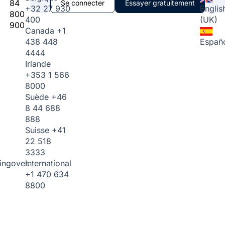
84
Se connecter
Essayer gratuitement
+32 27 930
Englis
800
400
(UK)
900
Canada
+1
438 448
Españ
4444
Irlande
+353 1 566
8000
Suède
+46
8 44 688
888
Suisse
+41
22 518
3333
International
ingover.
+1 470 634
8800