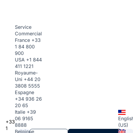
Service
Commercial
France
+33
1 84 800
900
USA
+1 844
411 1221
Royaume-
Uni
+44 20
3808 5555
Espagne
+34 936 26
20 65
Italie
+39
06 9165
Englis
+33
8888
(US)
1
Belgique