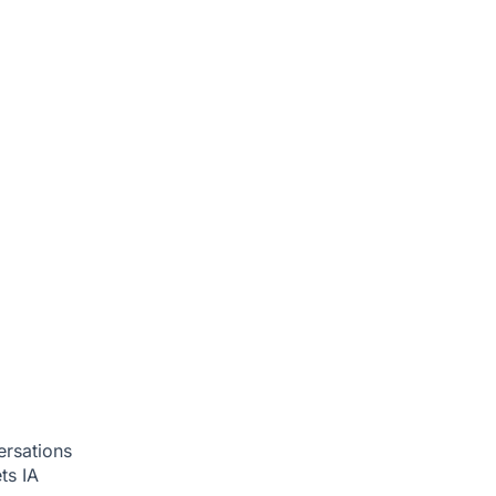
ersations
ets
IA