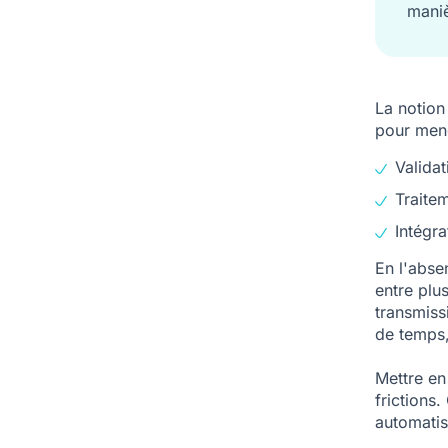
maniè
La notion
pour mene
Valida
Traitem
Intégra
En l'abse
entre plus
transmiss
de temps,
Mettre en
frictions.
automatis