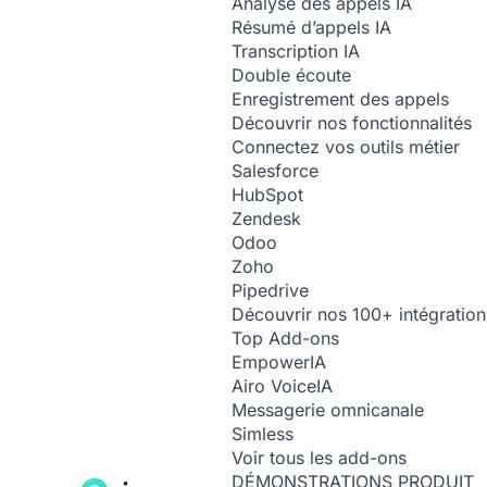
Analyse des appels
IA
Résumé d’appels
IA
Transcription
IA
Double écoute
Enregistrement des appels
Découvrir nos fonctionnalités
Connectez vos outils métier
Salesforce
HubSpot
Zendesk
Odoo
Zoho
Pipedrive
Découvrir nos 100+ intégration
Top Add-ons
Empower
IA
Airo Voice
IA
Messagerie omnicanale
Simless
Voir tous les add-ons
DÉMONSTRATIONS PRODUIT