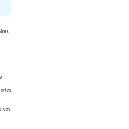
ires
s
pertes
e ces