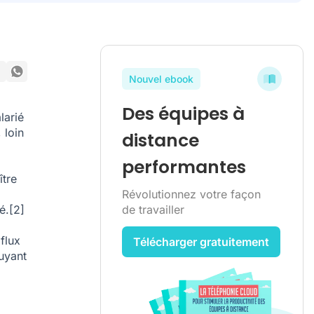
Nouvel ebook
Des équipes à
larié
 loin
distance
performantes
ître
Révolutionnez votre façon
é.
[2]
de travailler
flux
Télécharger gratuitement
puyant