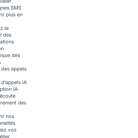
ialer
nes SMS
ir plus en
z le
l des
ations
on
ique des
A
 des appels
 d’appels
IA
iption
IA
écoute
trement des
ir nos
nalités
tez vos
étier