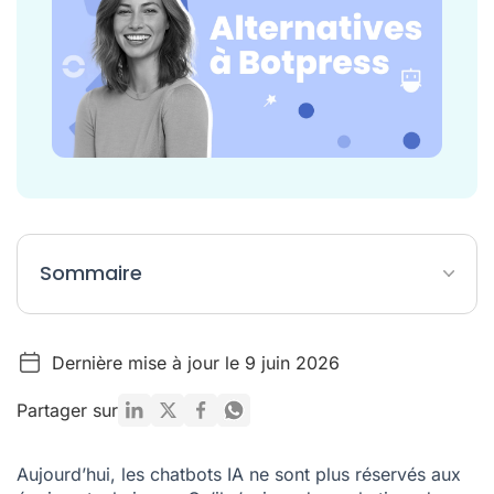
Sommaire
Tableau récapitulatif des alternatives à Botpress
Dernière mise à jour le 9 juin 2026
Qu'est-ce que Botpress et pourquoi envisager une
alternative ?
Partager sur
Comment évaluer une alternative à Botpress ?
Caractéristiques des 7 alternatives à Botpress
Aujourd’hui, les chatbots IA ne sont plus réservés aux