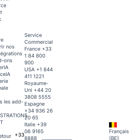
rce
t
k
Service
ve
Commercial
ir nos
France
+33
tégrations
1 84 800
d-ons
900
er
IA
USA
+1 844
ice
IA
411 1221
erie
Royaume-
nale
Uni
+44 20
3808 5555
s les add-
Espagne
+34 936 26
STRATIONS
20 65
T
Italie
+39
06 9165
Français
+33
etour
8888
(BE)