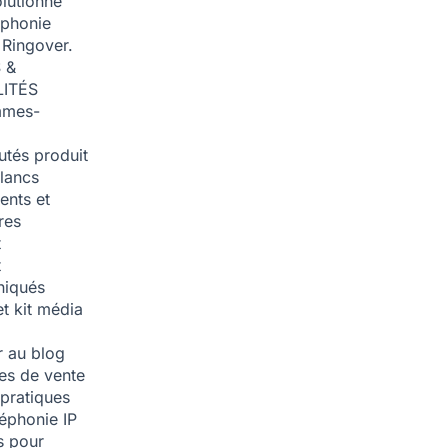
olutionné
éphonie
 Ringover.
 &
ITÉS
mmes-
tés produit
blancs
nts et
res
t
t
iqués
et kit média
 au blog
ies de vente
pratiques
léphonie IP
s pour