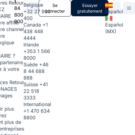
1
ires
Retour
Belgique
Se
Essayer
84
EZ
+32 27 930
connecter
gratuitement
Español
800
AIRE
400
900
re affilié
Canada
+1
Español
ire channel
438 448
(MX)
ire
4444
ogique
Irlande
+353 1 566
AIRE ?
8000
partenaire
Suède
+46
 à votre
8 44 688
888
rces
Retour
Suisse
+41
GNAGES
22 518
nages
3333
International
ir plus
+1 470 634
rez
8800
t plus de
entreprises