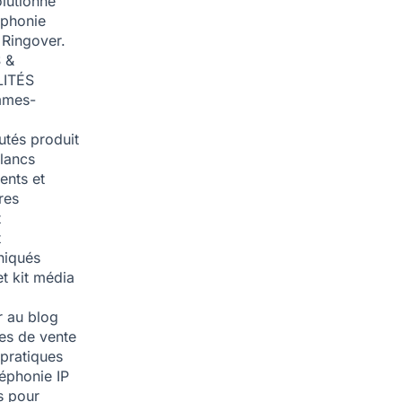
olutionné
éphonie
 Ringover.
 &
ITÉS
mmes-
tés produit
blancs
nts et
res
t
t
iqués
et kit média
 au blog
ies de vente
pratiques
léphonie IP
s pour