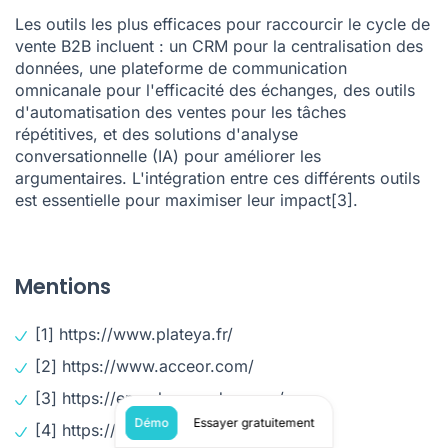
Les outils les plus efficaces pour raccourcir le cycle de
vente B2B incluent : un
CRM
pour la centralisation des
données, une
plateforme de communication
omnicanale
pour l'efficacité des échanges, des
outils
d'automatisation des ventes
pour les tâches
répétitives, et des
solutions d'analyse
conversationnelle (IA)
pour améliorer les
argumentaires. L'intégration entre ces différents outils
est essentielle pour maximiser leur impact
[3]
.
Mentions
[1]
https://www.plateya.fr/
[2]
https://www.acceor.com/
[3]
https://empuls.xoxoday.com/
Démo
Essayer gratuitement
[4]
https://www.leadactiv.fr/