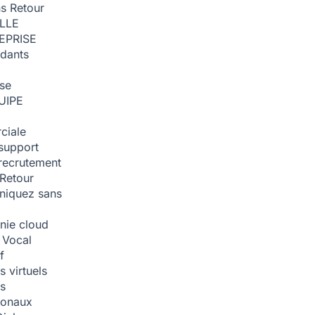
ns
Retour
ILLE
EPRISE
dants
ise
UIPE
ciale
support
recrutement
Retour
iquez sans
nie cloud
 Vocal
f
 virtuels
s
tionaux