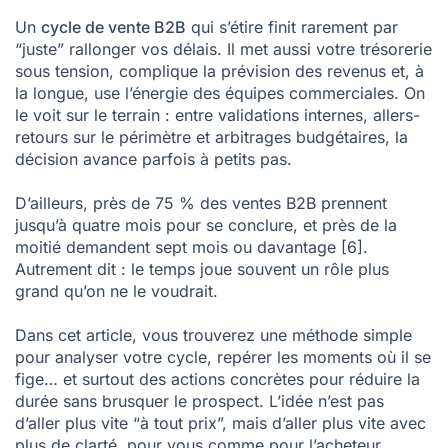
FAQ sur le cycle de vente B2B
Un
cycle de vente B2B
qui s’étire finit rarement par
“juste” rallonger vos délais. Il met aussi votre trésorerie
Mentions
sous tension, complique la prévision des revenus et, à
la longue, use l’énergie des équipes commerciales. On
le voit sur le terrain : entre validations internes, allers-
retours sur le périmètre et arbitrages budgétaires, la
décision avance parfois à petits pas.
D’ailleurs, près de 75 % des ventes B2B prennent
jusqu’à quatre mois pour se conclure, et près de la
moitié demandent sept mois ou davantage
[6]
.
Autrement dit : le temps joue souvent un rôle plus
grand qu’on ne le voudrait.
Dans cet article, vous trouverez une méthode simple
pour analyser votre cycle, repérer les moments où il se
fige… et surtout des actions concrètes pour réduire la
durée sans brusquer le prospect. L’idée n’est pas
d’aller plus vite “à tout prix”, mais d’aller plus vite avec
plus de clarté, pour vous comme pour l’acheteur.