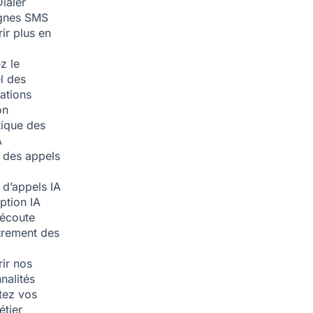
ialer
nes SMS
ir plus en
z le
l des
ations
on
ique des
A
 des appels
 d’appels
IA
iption
IA
écoute
trement des
ir nos
nalités
tez vos
étier