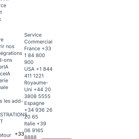
rce
t
k
Service
ve
Commercial
ir nos
France
+33
tégrations
1 84 800
d-ons
900
er
IA
USA
+1 844
ice
IA
411 1221
erie
Royaume-
nale
Uni
+44 20
3808 5555
s les add-
Espagne
+34 936 26
STRATIONS
20 65
T
Italie
+39
06 9165
+33
etour
8888