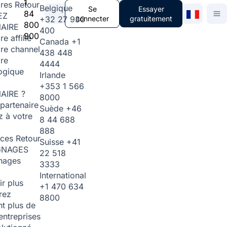
1
ires
Retour
Belgique
Se
Essayer
84
EZ
+32 27 930
connecter
gratuitement
800
AIRE
400
900
re affilié
Canada
+1
ire channel
438 448
ire
4444
ogique
Irlande
+353 1 566
AIRE ?
8000
partenaire
Suède
+46
 à votre
8 44 688
888
rces
Retour
Suisse
+41
GNAGES
22 518
nages
3333
International
ir plus
+1 470 634
rez
8800
t plus de
entreprises