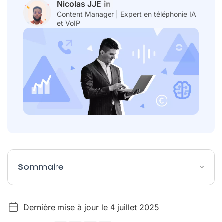
Nicolas JJE
Content Manager | Expert en téléphonie IA
et VoIP
Sommaire
Qu'est-ce que la conversation intelligence ?
Dernière mise à jour le 4 juillet 2025
Qu'est-ce qu'un logiciel de conversation intelligence ?