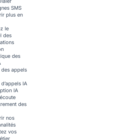
ialer
nes SMS
ir plus en
z le
l des
ations
on
ique des
A
 des appels
 d’appels
IA
iption
IA
écoute
trement des
ir nos
nalités
tez vos
étier