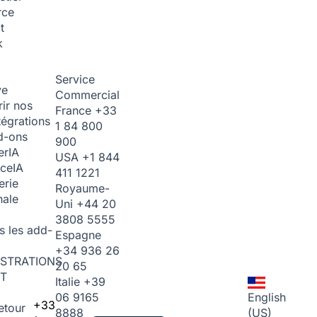
rce
t
k
Service
ve
Commercial
ir nos
France
+33
tégrations
1 84 800
d-ons
900
er
IA
USA
+1 844
ice
IA
411 1221
erie
Royaume-
nale
Uni
+44 20
3808 5555
s les add-
Espagne
+34 936 26
STRATIONS
20 65
T
Italie
+39
06 9165
English
+33
etour
8888
(US)