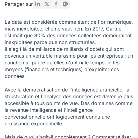
Comparaison des logiciels d'intelligence conversationnelle
Partager sur
Comment l'intelligence conversationnelle vous aide-t-elle à
gagner plus de deals ?
La data est considérée comme étant de l'or numérique,
mais inexploitée, elle ne vaut rien. En 2017,
Gartner
Conversation Intelligence vs Revenue Intelligence : quelle
différence ?
estimait que 80% des données collectées demeuraient
inexploitées parce que non structurées.
FAQ conversation intelligence
Il s'agit là de milliards de milliards d'octets qui sont
devenus un véritable marasme pour les entreprises : un
cauchemar parce qu'elles n'ont ni le temps, ni les
moyens (financiers et techniques) d'exploiter ces
données.
Avec la démocratisation de l'
intelligence artificielle
, la
structuration et l'analyse des données est devenue plus
accessible à tous points de vue. Des domaines comme
la revenue intelligence et l'intelligence
conversationnelle ont logiquement connu une
croissance exponentielle.
Mais de quoi s'agit-il concrètement ? Comment utiliser