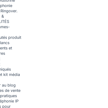
olutionné
éphonie
 Ringover.
 &
ITÉS
mmes-
tés produit
blancs
nts et
res
t
t
iqués
et kit média
 au blog
ies de vente
pratiques
léphonie IP
s pour