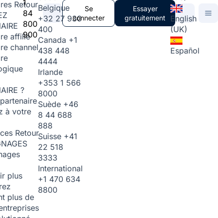
1
ires
Retour
Belgique
Se
Essayer
84
EZ
+32 27 930
connecter
gratuitement
English
800
AIRE
400
(UK)
900
re affilié
Canada
+1
ire channel
438 448
Español
ire
4444
ogique
Irlande
+353 1 566
AIRE ?
8000
partenaire
Suède
+46
 à votre
8 44 688
888
rces
Retour
Suisse
+41
GNAGES
22 518
nages
3333
International
ir plus
+1 470 634
rez
8800
t plus de
entreprises