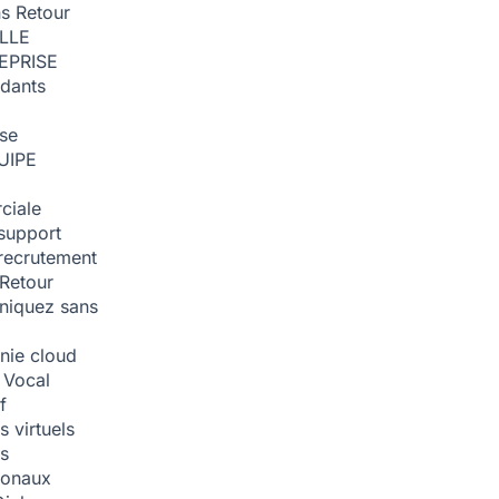
ns
Retour
ILLE
EPRISE
dants
ise
UIPE
ciale
support
recrutement
Retour
iquez sans
nie cloud
 Vocal
f
 virtuels
s
tionaux