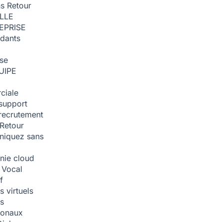
ns
Retour
ILLE
EPRISE
dants
ise
UIPE
ciale
support
recrutement
Retour
iquez sans
nie cloud
 Vocal
f
 virtuels
s
tionaux