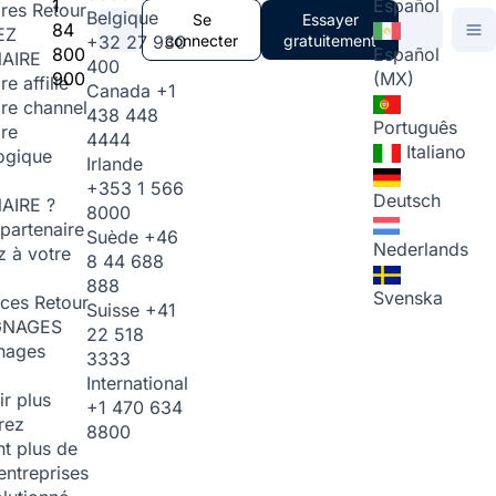
1
Español
ires
Retour
Belgique
Se
Essayer
84
EZ
+32 27 930
connecter
gratuitement
800
Español
AIRE
400
900
(MX)
re affilié
Canada
+1
ire channel
438 448
Português
ire
4444
Italiano
ogique
Irlande
+353 1 566
Deutsch
AIRE ?
8000
partenaire
Suède
+46
Nederlands
 à votre
8 44 688
888
Svenska
rces
Retour
Suisse
+41
GNAGES
22 518
nages
3333
International
ir plus
+1 470 634
rez
8800
t plus de
entreprises