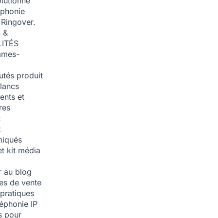
olutionné
éphonie
 Ringover.
 &
ITÉS
mmes-
tés produit
blancs
nts et
res
t
t
iqués
et kit média
 au blog
ies de vente
pratiques
léphonie IP
s pour