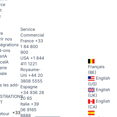
rce
t
k
Service
ve
Commercial
ir nos
France
+33
tégrations
1 84 800
d-ons
900
er
IA
USA
+1 844
ice
IA
411 1221
Français
erie
Royaume-
(BE)
nale
Uni
+44 20
English
3808 5555
(US)
s les add-
Espagne
English
+34 936 26
(UK)
STRATIONS
20 65
English
T
Italie
+39
(CA)
06 9165
+33
etour
8888