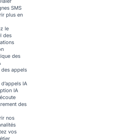
ialer
nes SMS
ir plus en
z le
l des
ations
on
ique des
A
 des appels
 d’appels
IA
iption
IA
écoute
trement des
ir nos
nalités
tez vos
étier