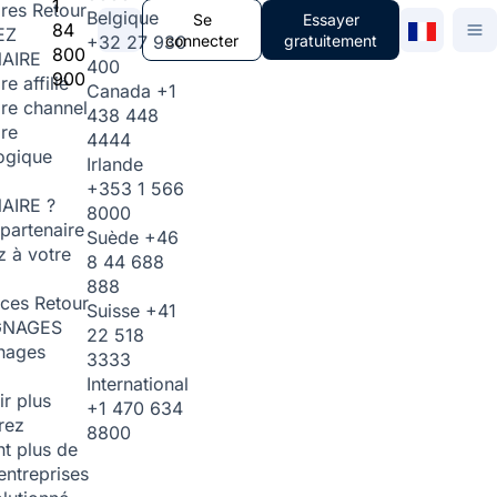
1
ires
Retour
Belgique
Se
Essayer
84
EZ
+32 27 930
connecter
gratuitement
800
AIRE
400
900
re affilié
Canada
+1
ire channel
438 448
ire
4444
ogique
Irlande
+353 1 566
AIRE ?
8000
partenaire
Suède
+46
 à votre
8 44 688
888
rces
Retour
Suisse
+41
GNAGES
22 518
nages
3333
International
ir plus
+1 470 634
rez
8800
t plus de
entreprises