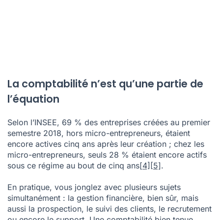
La comptabilité n’est qu’une partie de
l’équation
Selon l’INSEE, 69 % des entreprises créées au premier
semestre 2018, hors micro-entrepreneurs, étaient
encore actives cinq ans après leur création ; chez les
micro-entrepreneurs, seuls 28 % étaient encore actifs
sous ce régime au bout de cinq ans
[4]
[5]
.
En pratique, vous jonglez avec plusieurs sujets
simultanément : la gestion financière, bien sûr, mais
aussi la prospection, le suivi des clients, le recrutement
ou encore le support. Une comptabilité bien tenue
vous aide à piloter votre activité. Encore faut-il
disposer des bons outils pour la développer.
Prenons un exemple concret. Vous pouvez