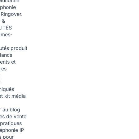
olutionné
éphonie
 Ringover.
 &
ITÉS
mmes-
tés produit
blancs
nts et
res
t
t
iqués
et kit média
 au blog
ies de vente
pratiques
léphonie IP
s pour