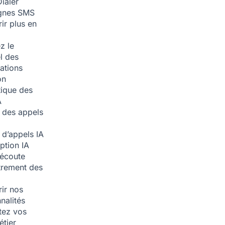
ialer
nes SMS
ir plus en
z le
l des
ations
on
ique des
A
 des appels
 d’appels
IA
iption
IA
écoute
trement des
ir nos
nalités
tez vos
étier