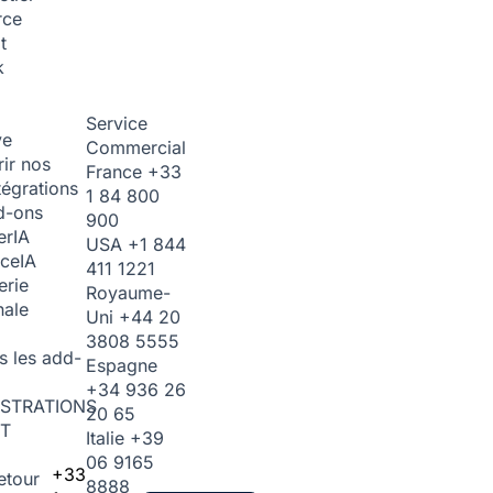
rce
t
k
Service
ve
Commercial
ir nos
France
+33
tégrations
1 84 800
d-ons
900
er
IA
USA
+1 844
ice
IA
411 1221
erie
Royaume-
nale
Uni
+44 20
3808 5555
s les add-
Espagne
+34 936 26
STRATIONS
20 65
T
Italie
+39
06 9165
+33
etour
8888