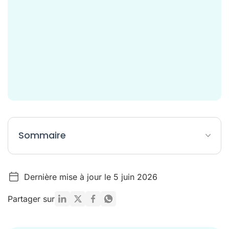
Sommaire
Les alternatives à Indy par catégorie : Trouvez l'outil qui vous
correspond
Dernière mise à jour le 5 juin 2026
La comptabilité n’est qu’une partie de l’équation
Partager sur
Conclusion : Quelle alternative à Indy choisir ?
Mentions