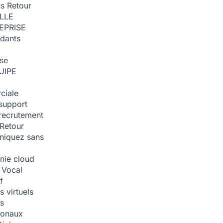
ns
Retour
ILLE
EPRISE
dants
ise
UIPE
ciale
support
recrutement
Retour
iquez sans
nie cloud
 Vocal
f
 virtuels
s
tionaux