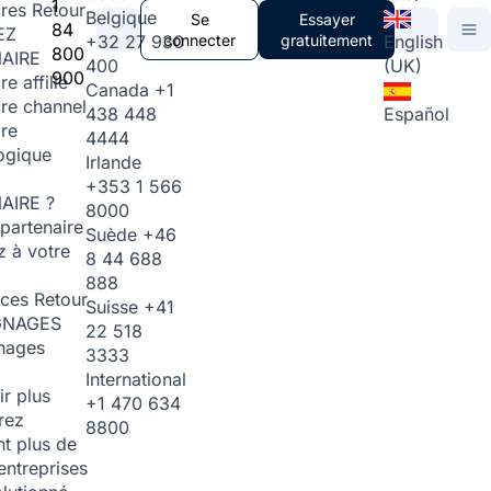
1
ires
Retour
Belgique
Se
Essayer
84
EZ
+32 27 930
connecter
gratuitement
English
800
AIRE
400
(UK)
900
re affilié
Canada
+1
ire channel
438 448
Español
ire
4444
ogique
Irlande
+353 1 566
AIRE ?
8000
partenaire
Suède
+46
 à votre
8 44 688
888
rces
Retour
Suisse
+41
GNAGES
22 518
nages
3333
International
ir plus
+1 470 634
rez
8800
t plus de
entreprises