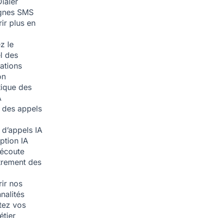
ialer
nes SMS
ir plus en
z le
l des
ations
on
ique des
A
 des appels
 d’appels
IA
iption
IA
écoute
trement des
ir nos
nalités
tez vos
étier