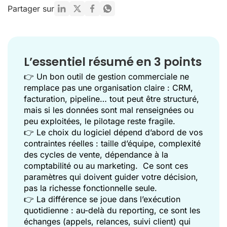
Partager sur
Rendre la gestion commerciale réellement actionnable
Ce qu'il faut retenir sur les logiciels de gestion commerciale
FAQ sur la gestion commerciale
L’essentiel résumé en 3 points
Mentions
👉 Un bon outil de gestion commerciale ne
remplace pas une organisation claire : CRM,
facturation, pipeline… tout peut être structuré,
mais si les données sont mal renseignées ou
peu exploitées, le pilotage reste fragile.
👉 Le choix du logiciel dépend d’abord de vos
contraintes réelles : taille d’équipe, complexité
des cycles de vente, dépendance à la
comptabilité ou au marketing. Ce sont ces
paramètres qui doivent guider votre décision,
pas la richesse fonctionnelle seule.
👉 La différence se joue dans l’exécution
quotidienne : au-delà du reporting, ce sont les
échanges (appels, relances, suivi client) qui