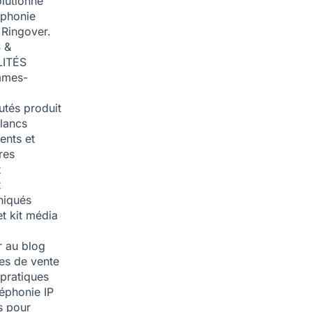
olutionné
éphonie
 Ringover.
 &
ITÉS
mmes-
tés produit
blancs
nts et
res
t
t
iqués
et kit média
 au blog
ies de vente
pratiques
léphonie IP
s pour