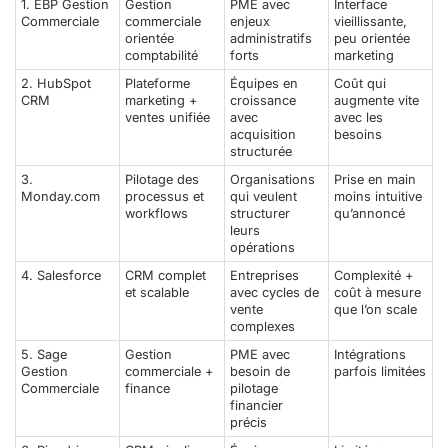
1. EBP Gestion
Gestion
PME avec
Interface
Commerciale
commerciale
enjeux
vieillissante,
orientée
administratifs
peu orientée
comptabilité
forts
marketing
2. HubSpot
Plateforme
Équipes en
Coût qui
CRM
marketing +
croissance
augmente vite
ventes unifiée
avec
avec les
acquisition
besoins
structurée
3.
Pilotage des
Organisations
Prise en main
Monday.com
processus et
qui veulent
moins intuitive
workflows
structurer
qu’annoncé
leurs
opérations
4. Salesforce
CRM complet
Entreprises
Complexité +
et scalable
avec cycles de
coût à mesure
vente
que l’on scale
complexes
5. Sage
Gestion
PME avec
Intégrations
Gestion
commerciale +
besoin de
parfois limitées
Commerciale
finance
pilotage
financier
précis