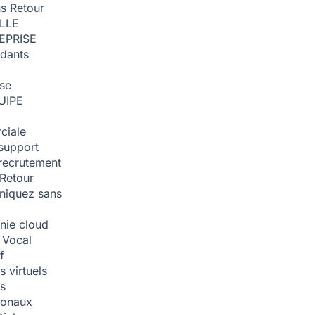
ns
Retour
ILLE
EPRISE
dants
ise
UIPE
ciale
support
recrutement
Retour
iquez sans
nie cloud
 Vocal
f
 virtuels
s
tionaux