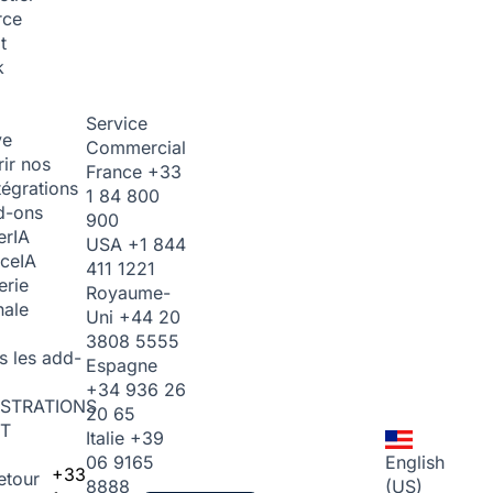
rce
t
k
Service
ve
Commercial
ir nos
France
+33
tégrations
1 84 800
d-ons
900
er
IA
USA
+1 844
ice
IA
411 1221
erie
Royaume-
nale
Uni
+44 20
3808 5555
s les add-
Espagne
+34 936 26
STRATIONS
20 65
T
Italie
+39
06 9165
English
+33
etour
8888
(US)