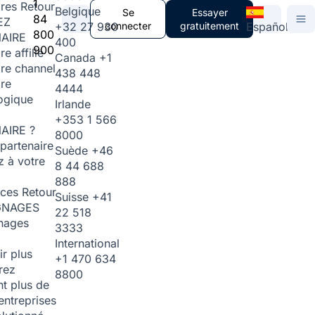
1
ires
Retour
Belgique
Se
Essayer
84
EZ
+32 27 930
connecter
gratuitement
Español
800
AIRE
400
900
re affilié
Canada
+1
ire channel
438 448
ire
4444
ogique
Irlande
+353 1 566
AIRE ?
8000
partenaire
Suède
+46
 à votre
8 44 688
888
rces
Retour
Suisse
+41
GNAGES
22 518
nages
3333
International
ir plus
+1 470 634
rez
8800
t plus de
entreprises