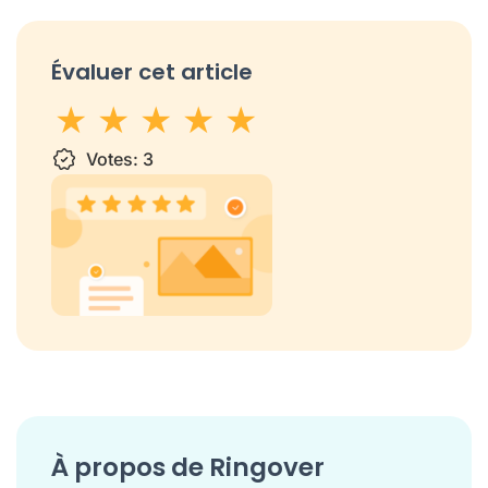
Évaluer cet article
1 star
Votes:
2 stars
3 stars
3
4 stars
5 stars
À propos de Ringover