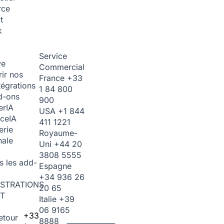
rce
t
k
Service
ve
Commercial
ir nos
France
+33
tégrations
1 84 800
d-ons
900
er
IA
USA
+1 844
ice
IA
411 1221
erie
Royaume-
nale
Uni
+44 20
3808 5555
s les add-
Espagne
+34 936 26
STRATIONS
20 65
T
Italie
+39
06 9165
+33
etour
8888