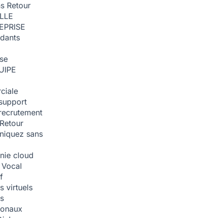
ns
Retour
ILLE
EPRISE
dants
ise
UIPE
ciale
support
recrutement
Retour
iquez sans
nie cloud
 Vocal
f
 virtuels
s
tionaux