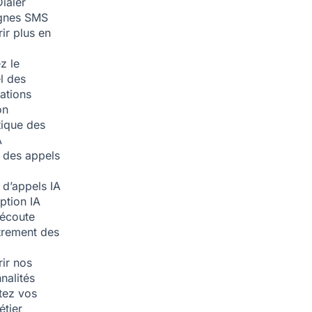
ialer
nes SMS
ir plus en
z le
l des
ations
on
ique des
A
 des appels
 d’appels
IA
iption
IA
écoute
trement des
ir nos
nalités
tez vos
étier