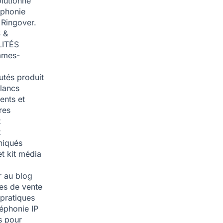
olutionné
éphonie
 Ringover.
 &
ITÉS
mmes-
tés produit
blancs
nts et
res
t
t
iqués
et kit média
 au blog
ies de vente
pratiques
léphonie IP
s pour