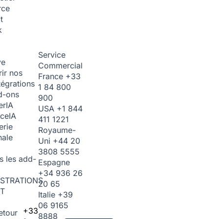
rce
t
k
Service
ve
Commercial
ir nos
France
+33
tégrations
1 84 800
d-ons
900
er
IA
USA
+1 844
ice
IA
411 1221
erie
Royaume-
nale
Uni
+44 20
3808 5555
s les add-
Espagne
+34 936 26
STRATIONS
20 65
T
Italie
+39
06 9165
+33
etour
8888