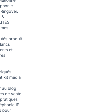
olutionné
éphonie
 Ringover.
 &
ITÉS
mmes-
tés produit
blancs
nts et
res
t
t
iqués
et kit média
 au blog
ies de vente
pratiques
léphonie IP
s pour