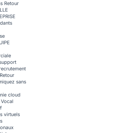
ns
Retour
ILLE
EPRISE
dants
ise
UIPE
ciale
support
recrutement
Retour
iquez sans
nie cloud
 Vocal
f
 virtuels
s
tionaux