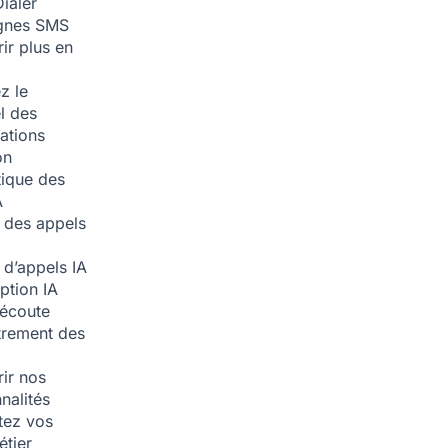
ialer
nes SMS
ir plus en
z le
l des
ations
on
ique des
A
 des appels
 d’appels
IA
iption
IA
écoute
trement des
ir nos
nalités
tez vos
étier