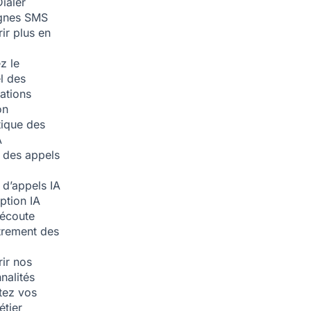
ialer
nes SMS
ir plus en
z le
l des
ations
on
ique des
A
 des appels
 d’appels
IA
iption
IA
écoute
trement des
ir nos
nalités
tez vos
étier