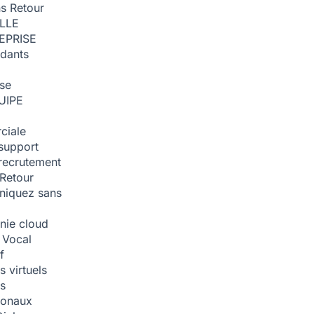
ns
Retour
ILLE
EPRISE
dants
ise
UIPE
ciale
support
recrutement
Retour
iquez sans
nie cloud
 Vocal
f
 virtuels
s
tionaux