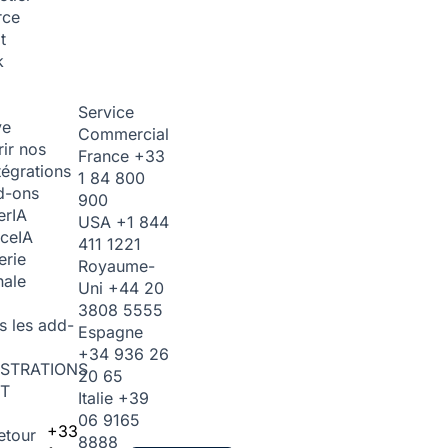
rce
t
k
Service
ve
Commercial
ir nos
France
+33
tégrations
1 84 800
d-ons
900
er
IA
USA
+1 844
ice
IA
411 1221
erie
Royaume-
nale
Uni
+44 20
3808 5555
s les add-
Espagne
+34 936 26
STRATIONS
20 65
T
Italie
+39
06 9165
+33
etour
8888