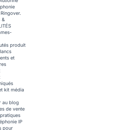
olutionné
éphonie
 Ringover.
 &
ITÉS
mmes-
tés produit
blancs
nts et
res
t
t
iqués
et kit média
 au blog
ies de vente
pratiques
léphonie IP
s pour