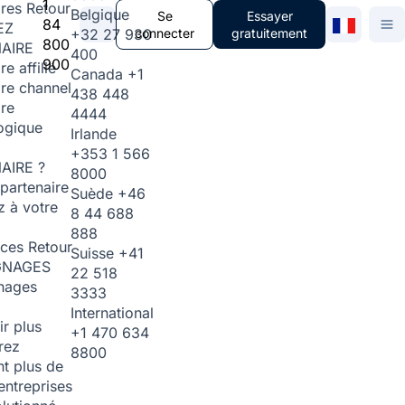
1
ires
Retour
Belgique
Se
Essayer
84
EZ
+32 27 930
connecter
gratuitement
800
AIRE
400
900
re affilié
Canada
+1
ire channel
438 448
ire
4444
ogique
Irlande
+353 1 566
AIRE ?
8000
partenaire
Suède
+46
 à votre
8 44 688
888
rces
Retour
Suisse
+41
GNAGES
22 518
nages
3333
International
ir plus
+1 470 634
rez
8800
t plus de
entreprises