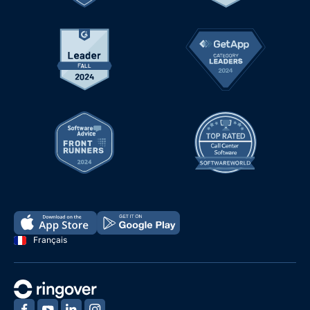
Français
‍
‍
‍
‍