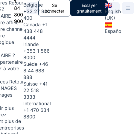
1
ires
Retour
Belgique
Se
Essayer
84
EZ
+32 27 930
connecter
gratuitement
English
800
AIRE
400
(UK)
900
re affilié
Canada
+1
ire channel
438 448
Español
ire
4444
ogique
Irlande
+353 1 566
AIRE ?
8000
partenaire
Suède
+46
 à votre
8 44 688
888
rces
Retour
Suisse
+41
GNAGES
22 518
nages
3333
International
ir plus
+1 470 634
rez
8800
t plus de
entreprises