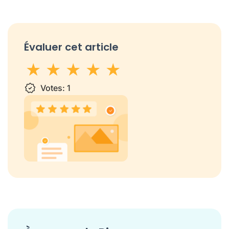
Évaluer cet article
1 star
Votes:
2 stars
3 stars
1
4 stars
5 stars