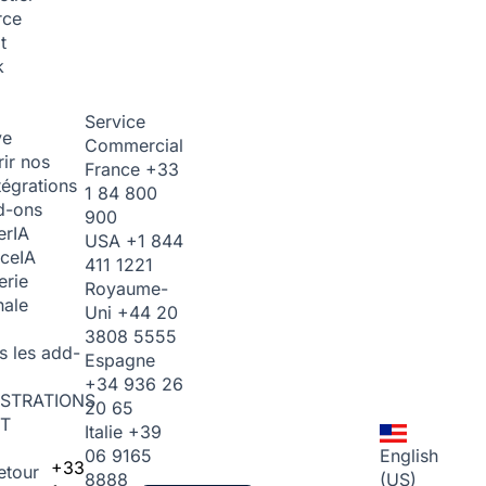
rce
t
k
Service
ve
Commercial
ir nos
France
+33
tégrations
1 84 800
d-ons
900
er
IA
USA
+1 844
ice
IA
411 1221
erie
Royaume-
nale
Uni
+44 20
3808 5555
s les add-
Espagne
+34 936 26
STRATIONS
20 65
T
Italie
+39
06 9165
English
+33
etour
8888
(US)