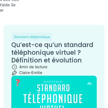
d’aide
Se
er
Standard téléphonique
Qu’est-ce qu’un standard
téléphonique virtuel ?
Définition et évolution
4
min de lecture
Claire-Emilie