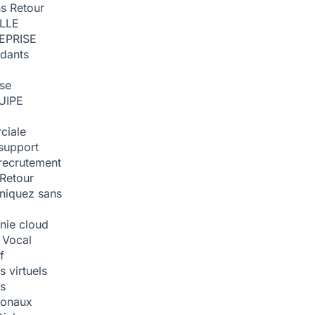
ns
Retour
ILLE
EPRISE
dants
ise
UIPE
ciale
support
recrutement
Retour
iquez sans
nie cloud
 Vocal
f
 virtuels
s
tionaux