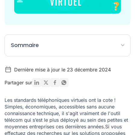
Sommaire
Qu’est-ce qu’un standard téléphonique virtuel exactement ?
Dernière mise à jour le 23 décembre 2024
Des standards virtuels de plus en plus…virtuels
Le WebRTC, la dernière brique technologique pour un
Partager sur
standard 100% virtuel
Des standards téléphoniques de plus en plus simples à
Les
standards téléphoniques virtuels
ont la cote !
gérer
Simples, économiques, accessibles sans aucune
Configuration d’un standard virtuel : tout ce qu’un utilisateur
connaissance technique, il s'agit vraiment de l'outil
peut faire
télécom qui s’est le plus déployé au sein des petites et
moyennes entreprises ces dernières années.Si vous
effectuez des recherches sur les solutions proposées