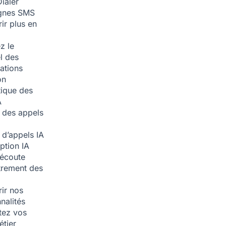
ialer
nes SMS
ir plus en
z le
l des
ations
on
ique des
A
 des appels
 d’appels
IA
iption
IA
écoute
trement des
ir nos
nalités
tez vos
étier