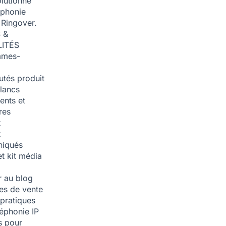
olutionné
éphonie
 Ringover.
 &
ITÉS
mmes-
tés produit
blancs
nts et
res
t
t
iqués
et kit média
 au blog
ies de vente
pratiques
léphonie IP
s pour