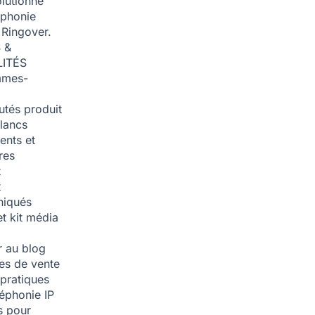
olutionné
éphonie
 Ringover.
 &
ITÉS
mmes-
tés produit
blancs
nts et
res
t
t
iqués
et kit média
 au blog
ies de vente
pratiques
léphonie IP
s pour