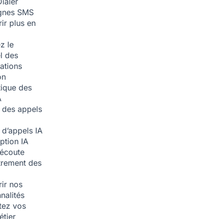
ialer
nes SMS
ir plus en
z le
l des
ations
on
ique des
A
 des appels
 d’appels
IA
iption
IA
écoute
trement des
ir nos
nalités
tez vos
étier