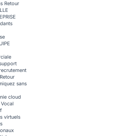
ns
Retour
ILLE
EPRISE
dants
ise
UIPE
ciale
support
recrutement
Retour
iquez sans
nie cloud
 Vocal
f
 virtuels
s
tionaux