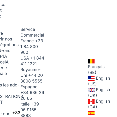
rce
t
k
Service
ve
Commercial
ir nos
France
+33
tégrations
1 84 800
d-ons
900
er
IA
USA
+1 844
ice
IA
411 1221
Français
erie
Royaume-
(BE)
nale
Uni
+44 20
English
3808 5555
(US)
s les add-
Espagne
English
+34 936 26
(UK)
STRATIONS
20 65
English
T
Italie
+39
(CA)
06 9165
+33
etour
8888