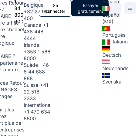
1
Español
ires
Retour
Belgique
Se
Essayer
84
EZ
+32 27 930
connecter
gratuitement
800
Español
AIRE
400
900
(MX)
re affilié
Canada
+1
ire channel
438 448
Português
ire
4444
Italiano
ogique
Irlande
+353 1 566
Deutsch
AIRE ?
8000
partenaire
Suède
+46
Nederlands
 à votre
8 44 688
888
Svenska
rces
Retour
Suisse
+41
GNAGES
22 518
nages
3333
International
ir plus
+1 470 634
rez
8800
t plus de
entreprises