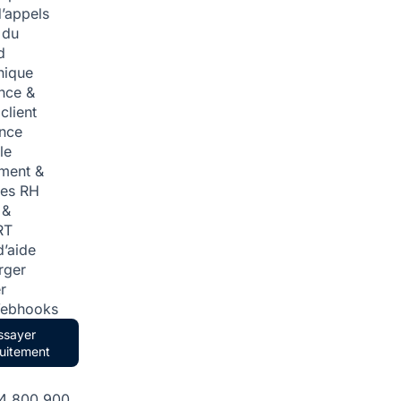
d’appels
 du
d
nique
nce &
 client
ence
lle
ment &
ces RH
 &
RT
d’aide
rger
r
Webhooks
ssayer
uitement
84 800 900