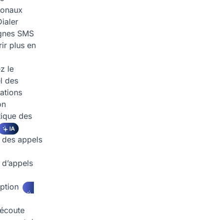
tionaux
ialer
nes SMS
ir plus en
z le
l des
ations
on
ique des
IA
 des appels
d’appels
iption
écoute