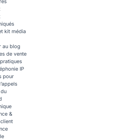
res
t
t
iqués
et kit média
 au blog
ies de vente
pratiques
léphonie IP
s pour
d’appels
 du
d
nique
nce &
 client
ence
lle