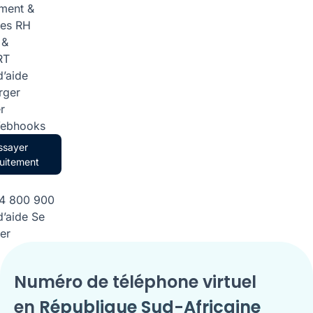
ment &
ces RH
 &
RT
d’aide
rger
r
Webhooks
ssayer
uitement
84 800 900
d’aide
Se
er
Numéro de téléphone virtuel
en
République Sud-Africaine