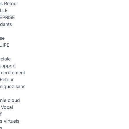
ns
Retour
ILLE
EPRISE
dants
ise
UIPE
ciale
support
recrutement
Retour
iquez sans
nie cloud
 Vocal
f
 virtuels
s