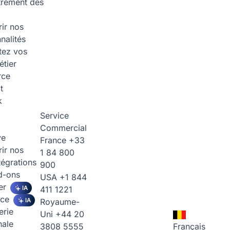
trement des
ir nos
nalités
tez vos
étier
rce
t
k
Service
Commercial
ve
France
+33
ir nos
1 84 800
tégrations
900
d-ons
USA
+1 844
er
IA
411 1221
ice
IA
Royaume-
erie
Uni
+44 20
nale
3808 5555
Français