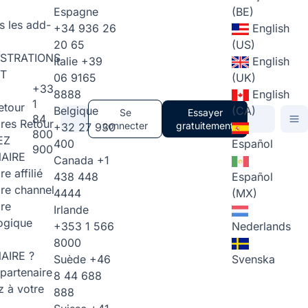
Espagne
(BE)
s les add-
+34 936 26
English
20 65
(US)
STRATIONS
Italie
+39
English
T
06 9165
(UK)
+33
8888
English
1
etour
Belgique
(CA)
Se
Essayer
84
ires
Retour
connecter
gratuitement
+32 27 930
800
EZ
400
Español
900
AIRE
Canada
+1
re affilié
438 448
Español
ire channel
4444
(MX)
ire
Irlande
ogique
+353 1 566
Nederlands
8000
AIRE ?
Suède
+46
Svenska
partenaire
8 44 688
 à votre
888