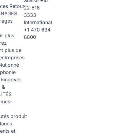
Suisse
+41
rces
Retour
22 518
GNAGES
3333
nages
International
+1 470 634
ir plus
8800
rez
t plus de
entreprises
olutionné
éphonie
 Ringover.
 &
ITÉS
mmes-
tés produit
blancs
nts et