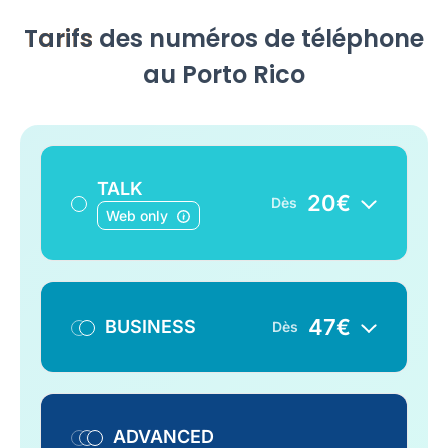
Tarifs
des numéros de téléphone
au Porto Rico
TALK
20
€
Dès
Web only
47
€
BUSINESS
Dès
ADVANCED