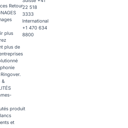
Suisse
+41
rces
Retour
22 518
GNAGES
3333
nages
International
+1 470 634
ir plus
8800
rez
t plus de
entreprises
olutionné
éphonie
 Ringover.
 &
ITÉS
mmes-
tés produit
blancs
nts et