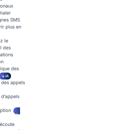
tionaux
ialer
nes SMS
ir plus en
z le
l des
ations
on
ique des
IA
 des appels
d’appels
iption
écoute