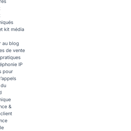
res
t
t
iqués
et kit média
 au blog
ies de vente
pratiques
léphonie IP
s pour
d’appels
 du
d
nique
nce &
 client
ence
lle