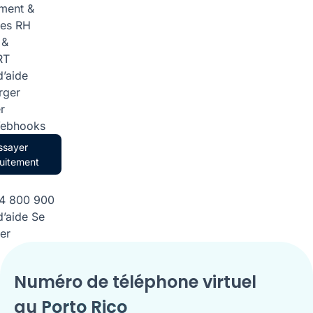
ment &
ces RH
 &
RT
d’aide
rger
r
Webhooks
ssayer
uitement
84 800 900
d’aide
Se
er
Numéro de téléphone virtuel
au
Porto Rico