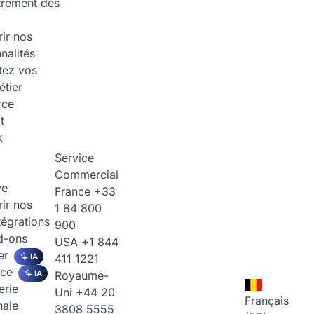
trement des
ir nos
nalités
tez vos
étier
rce
t
k
Service
Commercial
ve
France
+33
ir nos
1 84 800
tégrations
900
d-ons
USA
+1 844
er
IA
411 1221
ice
IA
Royaume-
erie
Uni
+44 20
Français
nale
3808 5555