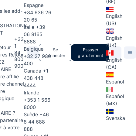
(BE)
Espagne
s les add-
+34 936 26
English
20 65
(US)
STRATIONS
Italie
+39
T
06 9165
English
+33
8888
(UK)
1
etour
Belgique
Se
Essayer
84
ires
Retour
connecter
gratuitement
+32 27 930
800
English
EZ
400
900
(CA)
AIRE
Canada
+1
re affilié
438 448
Español
ire channel
4444
ire
Irlande
Español
ogique
+353 1 566
(MX)
8000
AIRE ?
Suède
+46
Svenska
partenaire
8 44 688
 à votre
888