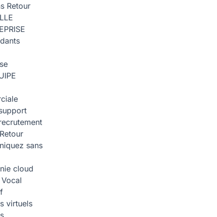
ns
Retour
ILLE
EPRISE
dants
ise
UIPE
ciale
support
recrutement
Retour
iquez sans
nie cloud
 Vocal
f
 virtuels
s