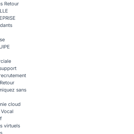
ns
Retour
ILLE
EPRISE
dants
ise
UIPE
ciale
support
recrutement
Retour
iquez sans
nie cloud
 Vocal
f
 virtuels
s