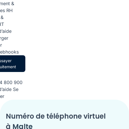
ment &
ces RH
 &
RT
d’aide
rger
r
Webhooks
ssayer
uitement
84 800 900
d’aide
Se
er
Numéro de téléphone virtuel
à
Malte