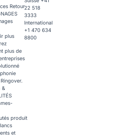
Suisse
+41
rces
Retour
22 518
GNAGES
3333
nages
International
+1 470 634
ir plus
8800
rez
t plus de
entreprises
olutionné
éphonie
 Ringover.
 &
ITÉS
mmes-
tés produit
blancs
nts et