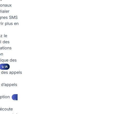
tionaux
ialer
nes SMS
ir plus en
z le
l des
ations
on
ique des
IA
 des appels
d’appels
iption
écoute