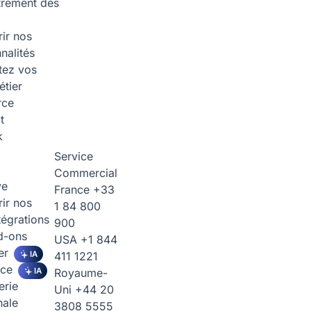
trement des
ir nos
nalités
tez vos
étier
rce
t
k
Service
Commercial
ve
France
+33
ir nos
1 84 800
tégrations
900
d-ons
USA
+1 844
er
IA
411 1221
ice
IA
Royaume-
erie
Uni
+44 20
nale
3808 5555