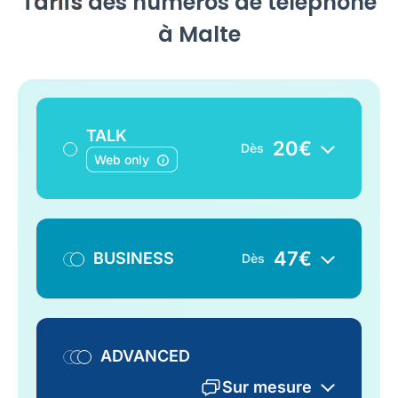
Tarifs
des numéros de téléphone
à Malte
TALK
20
€
Dès
Web only
47
€
BUSINESS
Dès
ADVANCED
Sur mesure