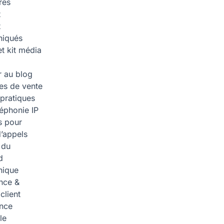
res
t
t
iqués
et kit média
 au blog
ies de vente
pratiques
léphonie IP
s pour
d’appels
 du
d
nique
nce &
 client
ence
lle