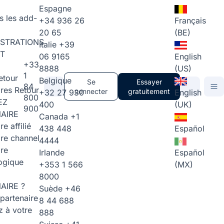
Espagne
s les add-
+34 936 26
Français
20 65
(BE)
STRATIONS
Italie
+39
T
06 9165
English
+33
8888
(US)
1
etour
Belgique
Se
Essayer
84
ires
Retour
connecter
gratuitement
+32 27 930
English
800
EZ
400
(UK)
900
AIRE
Canada
+1
re affilié
438 448
Español
ire channel
4444
ire
Irlande
Español
ogique
+353 1 566
(MX)
8000
AIRE ?
Suède
+46
partenaire
8 44 688
 à votre
888