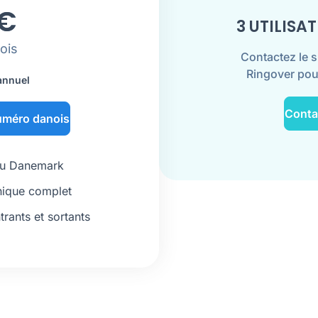
€
3 UTILISA
ois
Contactez le 
Ringover pou
annuel
Conta
uméro danois
 au Danemark
nique complet
trants et sortants