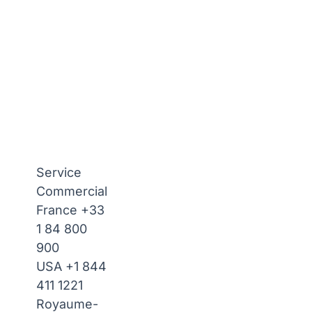
Service
Commercial
France
+33
1 84 800
900
USA
+1 844
411 1221
Royaume-