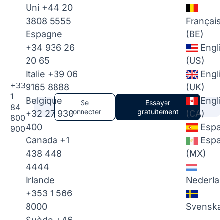
Uni
+44 20
3808 5555
Françai
Espagne
(BE)
+34 936 26
Engl
20 65
(US)
Italie
+39 06
Engl
+33
9165 8888
(UK)
1
Belgique
Engl
Se
Essayer
84
connecter
gratuitement
+32 27 930
(CA)
800
400
Espa
900
Canada
+1
Espa
438 448
(MX)
4444
Irlande
Nederla
+353 1 566
8000
Svensk
Suède
+46