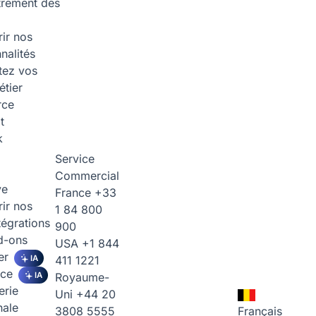
trement des
ir nos
nalités
tez vos
étier
rce
t
k
Service
Commercial
ve
France
+33
ir nos
1 84 800
tégrations
900
d-ons
USA
+1 844
er
IA
411 1221
ice
IA
Royaume-
erie
Uni
+44 20
nale
3808 5555
Français