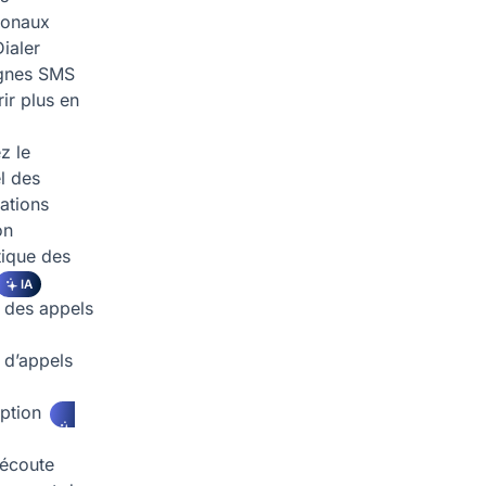
tionaux
ialer
nes SMS
ir plus en
z le
l des
ations
on
ique des
IA
 des appels
d’appels
iption
écoute