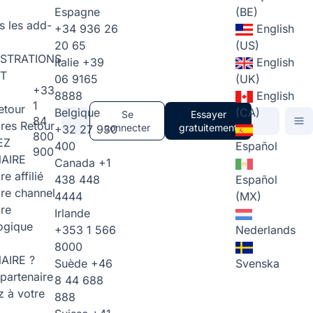
Espagne
(BE)
s les add-
+34 936 26
English
20 65
(US)
STRATIONS
Italie
+39
English
T
06 9165
(UK)
+33
8888
English
1
etour
Belgique
(CA)
Se
Essayer
84
ires
Retour
connecter
gratuitement
+32 27 930
800
EZ
400
Español
900
AIRE
Canada
+1
re affilié
438 448
Español
ire channel
4444
(MX)
ire
Irlande
ogique
+353 1 566
Nederlands
8000
AIRE ?
Suède
+46
Svenska
partenaire
8 44 688
 à votre
888