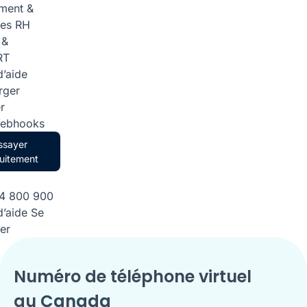
ment &
ces RH
 &
RT
d’aide
rger
r
Webhooks
ssayer
uitement
84 800 900
d’aide
Se
er
Numéro de téléphone virtuel
au
Canada