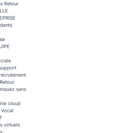
ns
Retour
ILLE
EPRISE
dants
ise
UIPE
ciale
support
recrutement
Retour
iquez sans
nie cloud
 Vocal
f
 virtuels
s