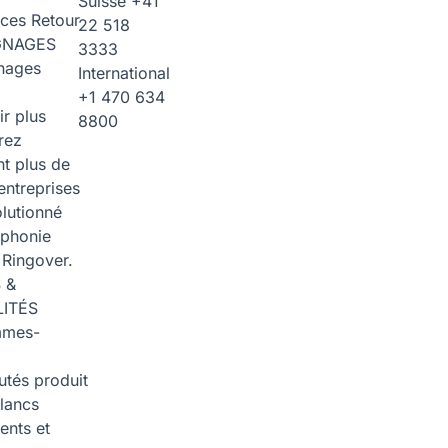
Suisse
+41
rces
Retour
22 518
GNAGES
3333
nages
International
+1 470 634
ir plus
8800
rez
t plus de
entreprises
olutionné
éphonie
 Ringover.
 &
ITÉS
mmes-
tés produit
blancs
nts et