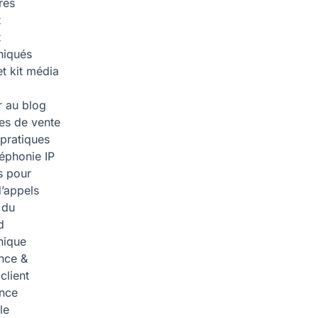
res
t
t
iqués
et kit média
 au blog
ies de vente
pratiques
léphonie IP
s pour
d’appels
 du
d
nique
nce &
 client
ence
lle