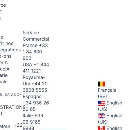
rce
t
k
Service
ve
Commercial
ir nos
France
+33
tégrations
1 84 800
d-ons
900
er
IA
USA
+1 844
ice
IA
411 1221
erie
Royaume-
nale
Uni
+44 20
3808 5555
Français
s les add-
Espagne
(BE)
+34 936 26
English
STRATIONS
20 65
(US)
T
Italie
+39
English
06 9165
(UK)
+33
etour
8888
English