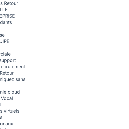
ns
Retour
ILLE
EPRISE
dants
ise
UIPE
ciale
support
recrutement
Retour
iquez sans
nie cloud
 Vocal
f
 virtuels
s
tionaux