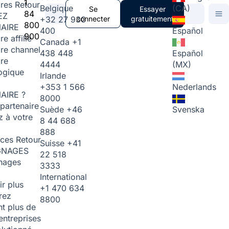
1
ires
Retour
Belgique
(CA)
Se
Essayer
84
EZ
+32 27 930
connecter
gratuitement
800
AIRE
400
Español
900
re affilié
Canada
+1
ire channel
438 448
Español
ire
4444
(MX)
ogique
Irlande
+353 1 566
Nederlands
AIRE ?
8000
partenaire
Suède
+46
Svenska
 à votre
8 44 688
888
rces
Retour
Suisse
+41
GNAGES
22 518
nages
3333
International
ir plus
+1 470 634
rez
8800
t plus de
entreprises