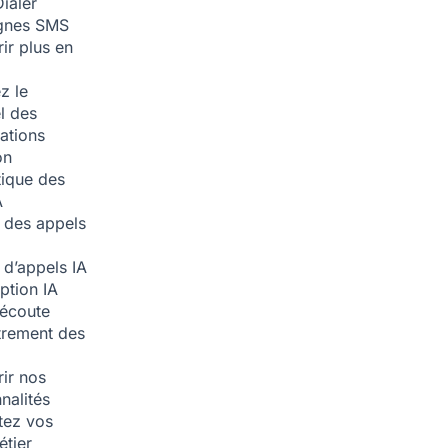
ialer
nes SMS
ir plus en
z le
l des
ations
on
ique des
A
 des appels
 d’appels
IA
iption
IA
écoute
trement des
ir nos
nalités
tez vos
étier