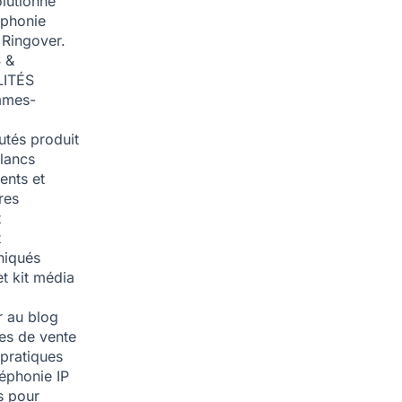
olutionné
éphonie
 Ringover.
 &
ITÉS
mmes-
tés produit
blancs
nts et
res
t
t
iqués
et kit média
 au blog
ies de vente
pratiques
léphonie IP
s pour