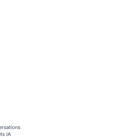
ersations
ets
IA