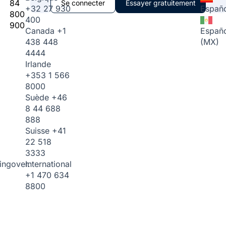
84
Se connecter
Essayer gratuitement
+32 27 930
Españo
800
400
900
Canada
+1
Españo
438 448
(MX)
4444
Irlande
+353 1 566
8000
Suède
+46
8 44 688
888
Suisse
+41
22 518
3333
International
ingover.
+1 470 634
8800