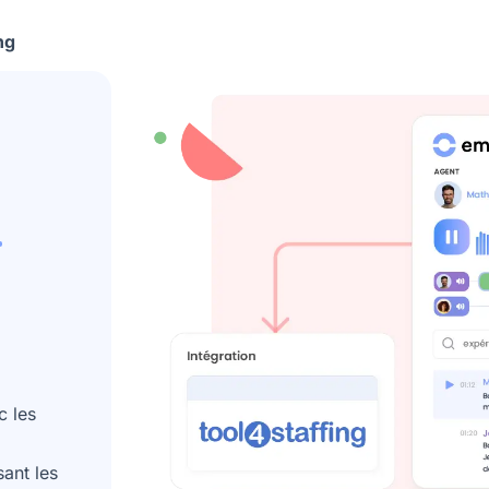
ng
c les
ant les