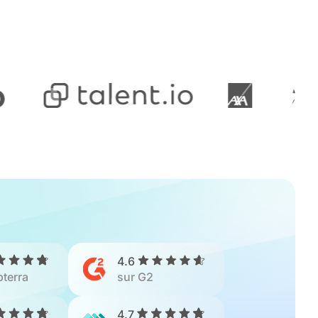
4.6
pterra
sur G2
4.7