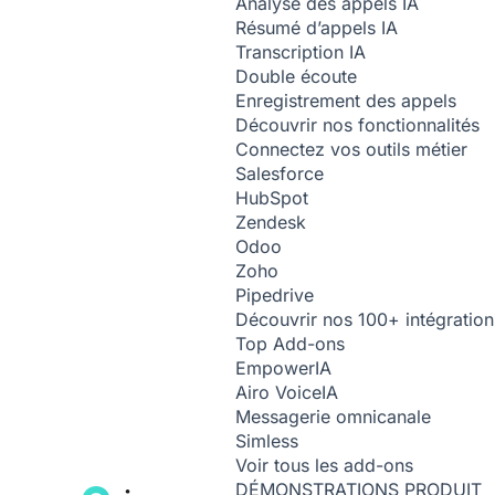
Analyse des appels
IA
Résumé d’appels
IA
Transcription
IA
Double écoute
Enregistrement des appels
Découvrir nos fonctionnalités
Connectez vos outils métier
Salesforce
HubSpot
Zendesk
Odoo
Zoho
Pipedrive
Découvrir nos 100+ intégration
Top Add-ons
Empower
IA
Airo Voice
IA
Messagerie omnicanale
Simless
Voir tous les add-ons
DÉMONSTRATIONS PRODUIT