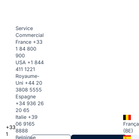
Service
Commercial
France
+33
1 84 800
900
USA
+1 844
411 1221
Royaume-
Uni
+44 20
3808 5555
Espagne
+34 936 26
20 65
Italie
+39
06 9165
França
+33
8888
(BE)
1
Belgique