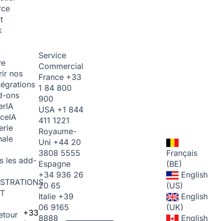
rce
t
k
Service
ve
Commercial
ir nos
France
+33
tégrations
1 84 800
d-ons
900
er
IA
USA
+1 844
ice
IA
411 1221
erie
Royaume-
nale
Uni
+44 20
3808 5555
Français
s les add-
Espagne
(BE)
+34 936 26
English
STRATIONS
20 65
(US)
T
Italie
+39
English
06 9165
(UK)
+33
etour
8888
English