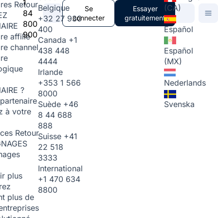
1
ires
Retour
Belgique
(CA)
Se
Essayer
84
EZ
+32 27 930
connecter
gratuitement
800
AIRE
400
Español
900
re affilié
Canada
+1
ire channel
438 448
Español
ire
4444
(MX)
ogique
Irlande
+353 1 566
Nederlands
AIRE ?
8000
partenaire
Suède
+46
Svenska
 à votre
8 44 688
888
rces
Retour
Suisse
+41
GNAGES
22 518
nages
3333
International
ir plus
+1 470 634
rez
8800
t plus de
entreprises