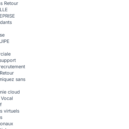
ns
Retour
ILLE
EPRISE
dants
ise
UIPE
ciale
support
recrutement
Retour
iquez sans
nie cloud
 Vocal
f
 virtuels
s
tionaux