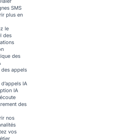
ialer
nes SMS
ir plus en
z le
l des
ations
on
ique des
A
 des appels
 d’appels
IA
iption
IA
écoute
trement des
ir nos
nalités
tez vos
étier