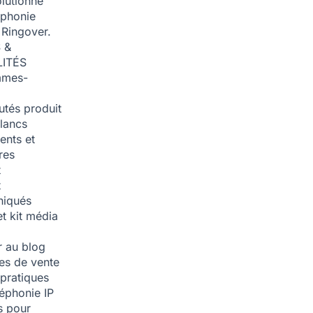
olutionné
éphonie
 Ringover.
 &
ITÉS
mmes-
tés produit
blancs
nts et
res
t
t
iqués
et kit média
 au blog
ies de vente
pratiques
léphonie IP
s pour