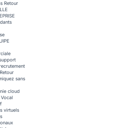
ns
Retour
ILLE
EPRISE
dants
ise
UIPE
ciale
support
recrutement
Retour
iquez sans
nie cloud
 Vocal
f
 virtuels
s
tionaux