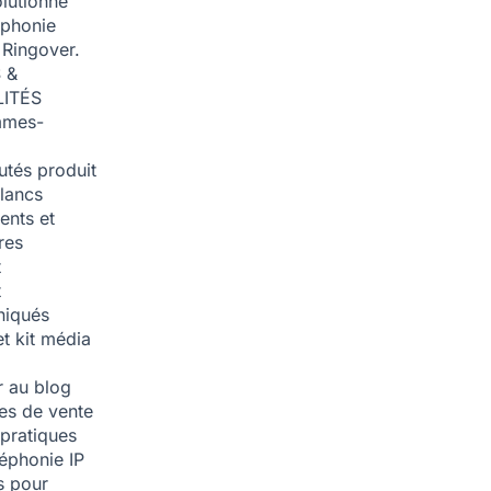
olutionné
éphonie
 Ringover.
 &
ITÉS
mmes-
tés produit
blancs
nts et
res
t
t
iqués
et kit média
 au blog
ies de vente
pratiques
léphonie IP
s pour