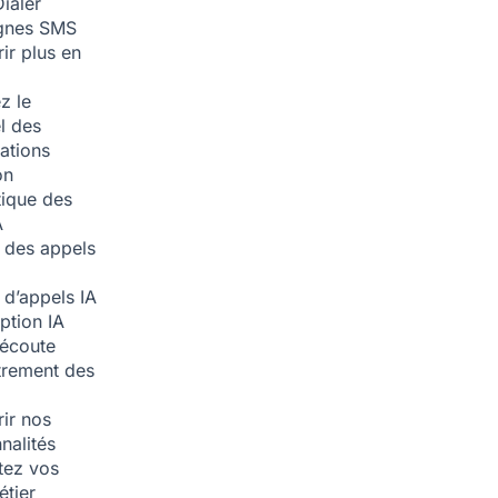
ialer
nes SMS
ir plus en
z le
l des
ations
on
ique des
A
 des appels
 d’appels
IA
iption
IA
écoute
trement des
ir nos
nalités
tez vos
étier