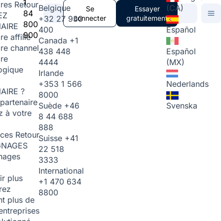
1
ires
Retour
Belgique
(CA)
Se
Essayer
84
EZ
+32 27 930
connecter
gratuitement
800
AIRE
400
Español
900
re affilié
Canada
+1
ire channel
438 448
Español
ire
4444
(MX)
ogique
Irlande
+353 1 566
Nederlands
AIRE ?
8000
partenaire
Suède
+46
Svenska
 à votre
8 44 688
888
rces
Retour
Suisse
+41
GNAGES
22 518
nages
3333
International
ir plus
+1 470 634
rez
8800
t plus de
entreprises