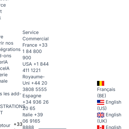
rce
t
k
Service
ve
Commercial
ir nos
France
+33
tégrations
1 84 800
d-ons
900
er
IA
USA
+1 844
ice
IA
411 1221
erie
Royaume-
nale
Uni
+44 20
3808 5555
Français
s les add-
Espagne
(BE)
+34 936 26
English
STRATIONS
20 65
(US)
T
Italie
+39
English
06 9165
(UK)
+33
etour
8888
English