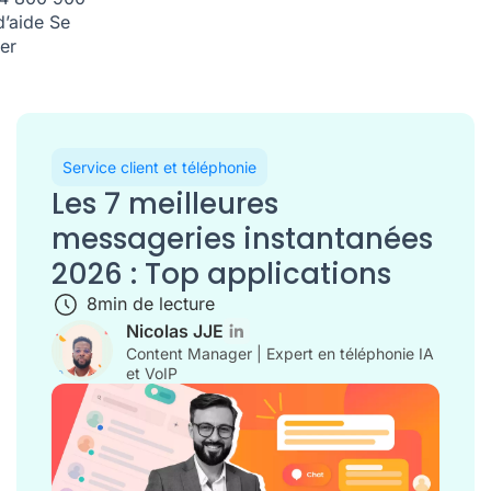
d’aide
Se
er
Service client et téléphonie
Les 7 meilleures
messageries instantanées
2026 : Top applications
8
min de lecture
Nicolas JJE
Content Manager | Expert en téléphonie IA
et VoIP