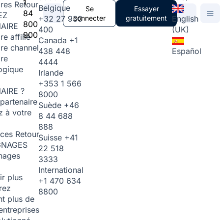
1
ires
Retour
Belgique
Se
Essayer
84
EZ
+32 27 930
connecter
gratuitement
English
800
AIRE
400
(UK)
900
re affilié
Canada
+1
ire channel
438 448
Español
ire
4444
ogique
Irlande
+353 1 566
AIRE ?
8000
partenaire
Suède
+46
 à votre
8 44 688
888
rces
Retour
Suisse
+41
GNAGES
22 518
nages
3333
International
ir plus
+1 470 634
rez
8800
t plus de
entreprises