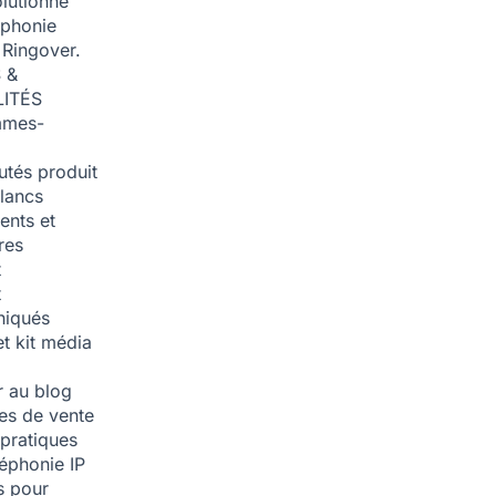
olutionné
éphonie
 Ringover.
 &
ITÉS
mmes-
tés produit
blancs
nts et
res
t
t
iqués
et kit média
 au blog
ies de vente
pratiques
léphonie IP
s pour