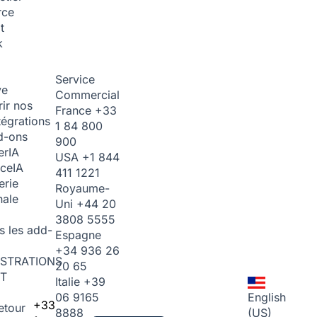
rce
t
k
Service
ve
Commercial
ir nos
France
+33
tégrations
1 84 800
d-ons
900
er
IA
USA
+1 844
ice
IA
411 1221
erie
Royaume-
nale
Uni
+44 20
3808 5555
s les add-
Espagne
+34 936 26
STRATIONS
20 65
T
Italie
+39
06 9165
English
+33
etour
8888
(US)