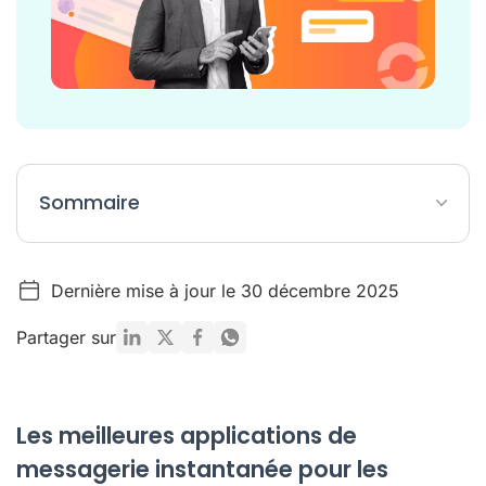
Sommaire
Les meilleures applications de messagerie instantanée pour
les entreprises
Dernière mise à jour le 30 décembre 2025
Qu'est-ce qu'une application de messagerie instantanée ?
Partager sur
Quelles sont les applications de messagerie instantanée
grand public ?
Les avantages des applications de messagerie instantanée
pour les entreprises
Les meilleures applications de
Le mot de la fin
messagerie instantanée pour les