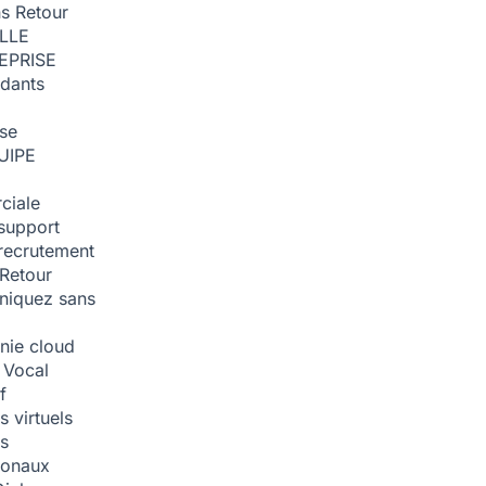
ns
Retour
ILLE
EPRISE
dants
ise
UIPE
ciale
support
recrutement
Retour
iquez sans
nie cloud
 Vocal
f
 virtuels
s
tionaux