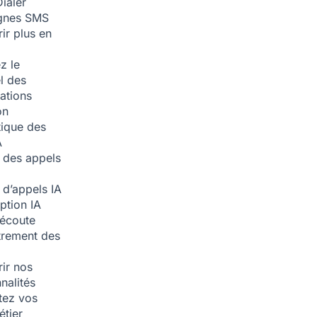
ialer
nes SMS
ir plus en
z le
l des
ations
on
ique des
A
 des appels
 d’appels
IA
iption
IA
écoute
trement des
ir nos
nalités
tez vos
étier