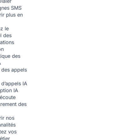
ialer
nes SMS
ir plus en
z le
l des
ations
on
ique des
A
 des appels
 d’appels
IA
iption
IA
écoute
trement des
ir nos
nalités
tez vos
étier