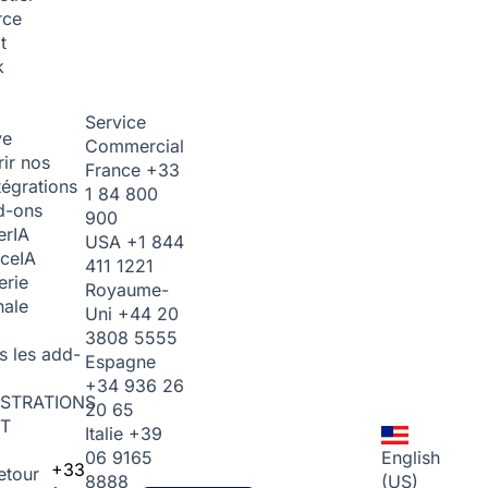
rce
t
k
Service
ve
Commercial
ir nos
France
+33
tégrations
1 84 800
d-ons
900
er
IA
USA
+1 844
ice
IA
411 1221
erie
Royaume-
nale
Uni
+44 20
3808 5555
s les add-
Espagne
+34 936 26
STRATIONS
20 65
T
Italie
+39
06 9165
English
+33
etour
8888
(US)