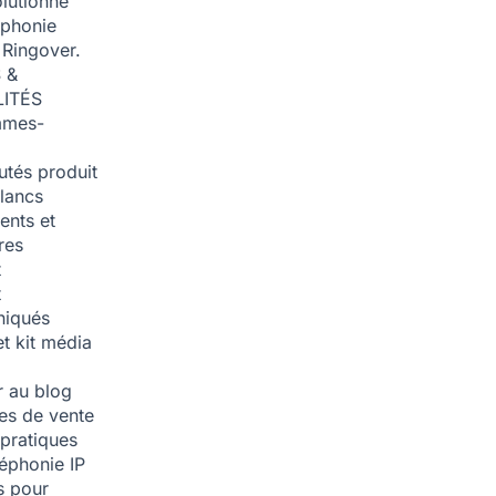
olutionné
éphonie
 Ringover.
 &
ITÉS
mmes-
tés produit
blancs
nts et
res
t
t
iqués
et kit média
 au blog
ies de vente
pratiques
léphonie IP
s pour