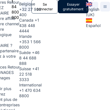
1
ires
Retour
Belgique
Se
Essayer
84
EZ
+32 27 930
connecter
gratuitement
English
800
AIRE
400
(UK)
900
re affilié
Canada
+1
ire channel
438 448
Español
ire
4444
ogique
Irlande
+353 1 566
AIRE ?
8000
partenaire
Suède
+46
 à votre
8 44 688
888
rces
Retour
Suisse
+41
GNAGES
22 518
nages
3333
International
ir plus
+1 470 634
rez
8800
t plus de
entreprises