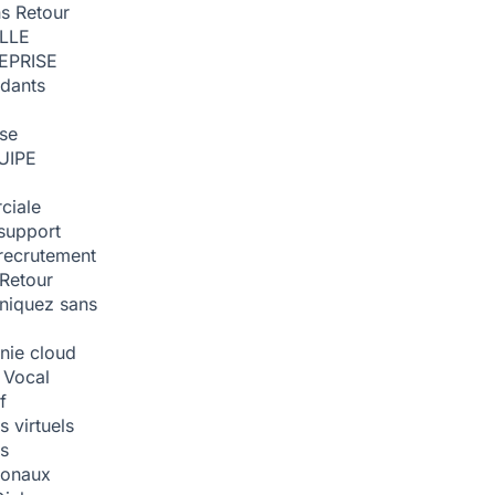
ns
Retour
ILLE
EPRISE
dants
ise
UIPE
ciale
support
recrutement
Retour
iquez sans
nie cloud
 Vocal
f
 virtuels
s
tionaux