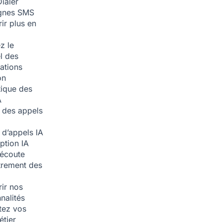
ialer
nes SMS
ir plus en
z le
l des
ations
on
ique des
A
 des appels
 d’appels
IA
iption
IA
écoute
trement des
ir nos
nalités
tez vos
étier