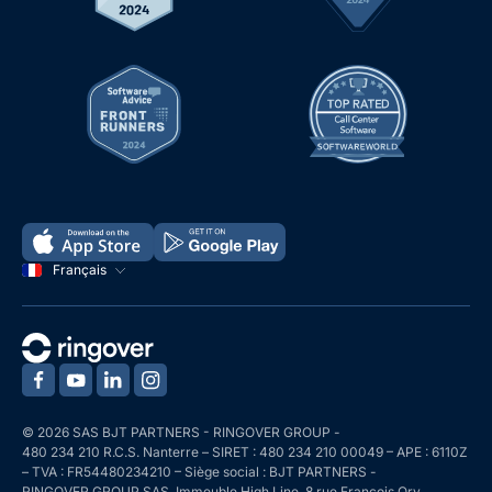
Français
‍
‍
‍
‍
© 2026 SAS BJT PARTNERS - RINGOVER GROUP -
480 234 210 R.C.S. Nanterre – SIRET : 480 234 210 00049 – APE : 6110Z
– TVA : FR54480234210 – Siège social : BJT PARTNERS -
RINGOVER GROUP SAS, Immeuble High Line, 8 rue François Ory,