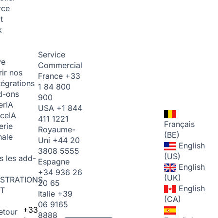
rce
t
k
Service
ve
Commercial
ir nos
France
+33
tégrations
1 84 800
d-ons
900
er
IA
USA
+1 844
ice
IA
411 1221
Français
erie
Royaume-
(BE)
nale
Uni
+44 20
English
3808 5555
(US)
s les add-
Espagne
English
+34 936 26
(UK)
STRATIONS
20 65
English
T
Italie
+39
(CA)
06 9165
+33
etour
8888