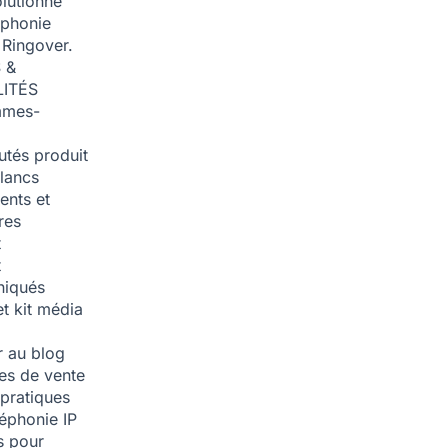
olutionné
éphonie
 Ringover.
 &
ITÉS
mmes-
tés produit
blancs
nts et
res
t
t
iqués
et kit média
 au blog
ies de vente
pratiques
léphonie IP
s pour