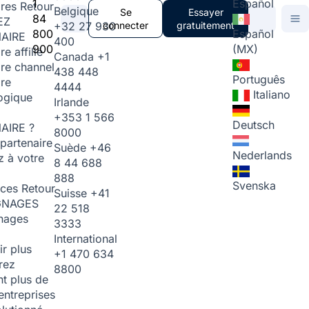
1
Español
ires
Retour
Belgique
Se
Essayer
84
EZ
+32 27 930
connecter
gratuitement
800
Español
AIRE
400
900
(MX)
re affilié
Canada
+1
ire channel
438 448
Português
ire
4444
Italiano
ogique
Irlande
+353 1 566
Deutsch
AIRE ?
8000
partenaire
Suède
+46
Nederlands
 à votre
8 44 688
888
Svenska
rces
Retour
Suisse
+41
GNAGES
22 518
nages
3333
International
ir plus
+1 470 634
rez
8800
t plus de
entreprises