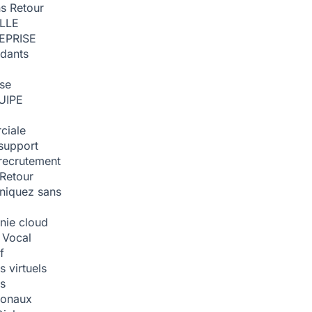
ns
Retour
ILLE
EPRISE
dants
ise
UIPE
ciale
support
recrutement
Retour
iquez sans
nie cloud
 Vocal
f
 virtuels
s
tionaux